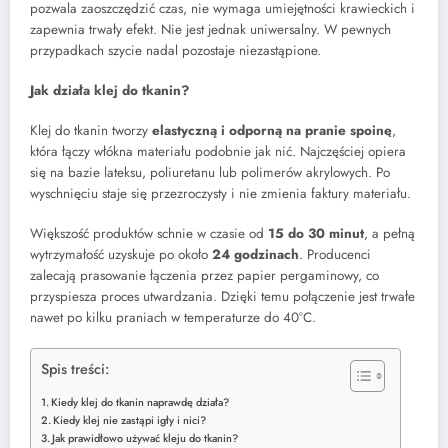
pozwala zaoszczędzić czas, nie wymaga umiejętności krawieckich i
zapewnia trwały efekt. Nie jest jednak uniwersalny. W pewnych
przypadkach szycie nadal pozostaje niezastąpione.
Jak działa klej do tkanin?
Klej do tkanin tworzy
elastyczną i odporną na pranie spoinę
,
która łączy włókna materiału podobnie jak nić. Najczęściej opiera
się na bazie lateksu, poliuretanu lub polimerów akrylowych. Po
wyschnięciu staje się przezroczysty i nie zmienia faktury materiału.
Większość produktów schnie w czasie od
15 do 30 minut
, a pełną
wytrzymałość uzyskuje po około
24 godzinach
. Producenci
zalecają prasowanie łączenia przez papier pergaminowy, co
przyspiesza proces utwardzania. Dzięki temu połączenie jest trwałe
nawet po kilku praniach w temperaturze do 40°C.
Spis treści:
Kiedy klej do tkanin naprawdę działa?
Kiedy klej nie zastąpi igły i nici?
Jak prawidłowo używać kleju do tkanin?