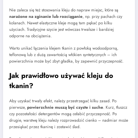
Nie zaleca się też stosowania kleju do napraw miejsc, które są
narażone na zginanie lub rozciąganie
, np. przy pachach czy
kolanach. Nawet elastyczne kleje mogą tam pękać po kilku
użyciach. Tradycyjne szycie jest wówczas trwalsze i bardziej
odporne na obciążenia.
Warto unikać łączenia klejem tkanin z powłoką wodoodporną,
teflonową lub z dużą zawartością włókien syntetycznych – ich
powierzchnia może być zbyt gładka, by zapewnić przyczepność.
Jak prawidłowo używać kleju do
tkanin?
Aby uzyskać trwały efekt, należy przestrzegać kilku zasad. Po
pierwsze,
powierzchnie muszą być czyste i suche
. Kurz, tłuszcz
czy pozostałości detergentów mogą osłabić przyczepność. Po
drugie, warstwę kleju należy rozprowadzić cienko – nadmiar może
przesiąkać przez tkaninę i zostawić ślad.