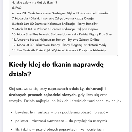
Jakie zalety ma klej do tkanin?
FAQ
Lata 90. Moda Impreza – Nostalgia i Styl w Nowoczesnych Trendach
Moda dla 40-latki: Inspiracje Zdjęciowe na Każdą Okazję
Moda Lata 80 Damska: Kolorowe Stylizacje i Ikony Trendów
Moda lat 80. w Polsce: Kluczowe stylizacje i zdjęcia z epoki
Moda Size Plus Iwanek: Stylowe Ubrania dla Każdej Figury Plus Size
Amareno Moda: Najnowsze Trendy i Stylowe Zakupy Online
Moda lat 30.: Kluczowe Trendy i Ikony Elegancji w Historii Mody
Eko Moda dla Dzieci: Jak Wybierać Zdrowe i Przyjazne Materiały
Kiedy klej do tkanin naprawdę
działa?
Klej sprawdza się przy
naprawach odzieży, dekoracji i
drobnych pracach rękodzielniczych
, gdy liczy się czas i
estetyka. Działa najlepiej na lekkich i średnich tkaninach, takich jak:
bawełna, len i wiskoza – przy podklejaniu obszyć i brzegów
poliester i mieszanki syntetyczne – do przyklejania naszywek
filc i dżins – przy drobnych poprawkach i wzmocnieniach