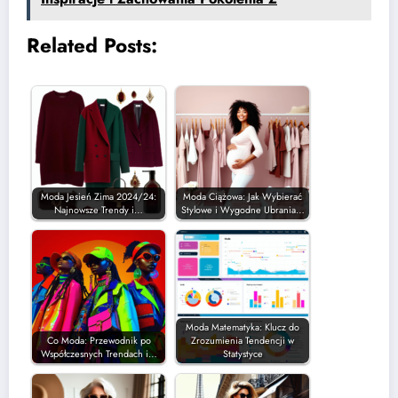
Related Posts:
Moda Jesień Zima 2024/24:
Moda Ciążowa: Jak Wybierać
Najnowsze Trendy i…
Stylowe i Wygodne Ubrania…
Moda Matematyka: Klucz do
Co Moda: Przewodnik po
Zrozumienia Tendencji w
Współczesnych Trendach i…
Statystyce