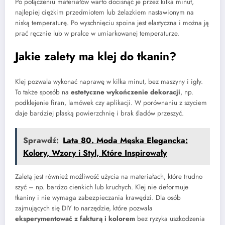
Po połączeniu materiałów warto docisnąć je przez kilka minut,
najlepiej ciężkim przedmiotem lub żelazkiem nastawionym na
niską temperaturę. Po wyschnięciu spoina jest elastyczna i można ją
prać ręcznie lub w pralce w umiarkowanej temperaturze.
Jakie zalety ma klej do tkanin?
Klej pozwala wykonać naprawę w kilka minut, bez maszyny i igły.
To także sposób na
estetyczne wykończenie dekoracji
, np.
podklejenie firan, lamówek czy aplikacji. W porównaniu z szyciem
daje bardziej płaską powierzchnię i brak śladów przeszyć.
Sprawdź:
Lata 80. Moda Męska Elegancka:
Kolory, Wzory i Styl, Które Inspirowały
Zaletą jest również możliwość użycia na materiałach, które trudno
szyć – np. bardzo cienkich lub kruchych. Klej nie deformuje
tkaniny i nie wymaga zabezpieczania krawędzi. Dla osób
zajmujących się DIY to narzędzie, które pozwala
eksperymentować z fakturą i kolorem
bez ryzyka uszkodzenia