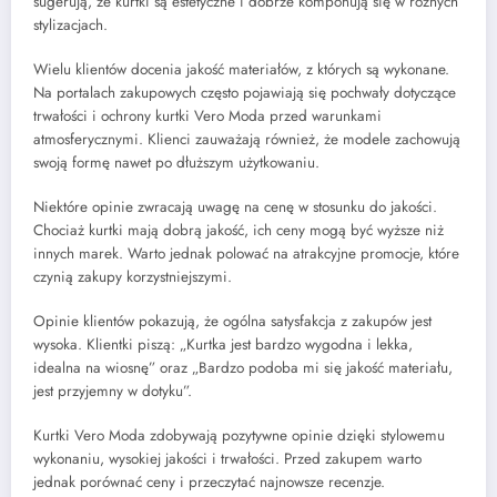
sugerują, że kurtki są estetyczne i dobrze komponują się w różnych
stylizacjach.
Wielu klientów docenia jakość materiałów, z których są wykonane.
Na portalach zakupowych często pojawiają się pochwały dotyczące
trwałości i ochrony kurtki Vero Moda przed warunkami
atmosferycznymi. Klienci zauważają również, że modele zachowują
swoją formę nawet po dłuższym użytkowaniu.
Niektóre opinie zwracają uwagę na cenę w stosunku do jakości.
Chociaż kurtki mają dobrą jakość, ich ceny mogą być wyższe niż
innych marek. Warto jednak polować na atrakcyjne promocje, które
czynią zakupy korzystniejszymi.
Opinie klientów pokazują, że ogólna satysfakcja z zakupów jest
wysoka. Klientki piszą: „Kurtka jest bardzo wygodna i lekka,
idealna na wiosnę” oraz „Bardzo podoba mi się jakość materiału,
jest przyjemny w dotyku”.
Kurtki Vero Moda zdobywają pozytywne opinie dzięki stylowemu
wykonaniu, wysokiej jakości i trwałości. Przed zakupem warto
jednak porównać ceny i przeczytać najnowsze recenzje.