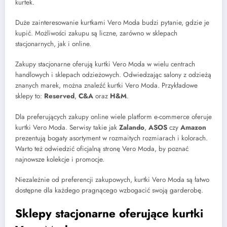
kurtek.
Duże zainteresowanie kurtkami Vero Moda budzi pytanie, gdzie je
kupić. Możliwości zakupu są liczne, zarówno w sklepach
stacjonarnych, jak i online.
Zakupy stacjonarne oferują kurtki Vero Moda w wielu centrach
handlowych i sklepach odzieżowych. Odwiedzając salony z odzieżą
znanych marek, można znaleźć kurtki Vero Moda. Przykładowe
sklepy to:
Reserved
,
C&A
oraz
H&M
.
Dla preferujących zakupy online wiele platform e-commerce oferuje
kurtki Vero Moda. Serwisy takie jak
Zalando
,
ASOS
czy
Amazon
prezentują bogaty asortyment w rozmaitych rozmiarach i kolorach.
Warto też odwiedzić oficjalną stronę Vero Moda, by poznać
najnowsze kolekcje i promocje.
Niezależnie od preferencji zakupowych, kurtki Vero Moda są łatwo
dostępne dla każdego pragnącego wzbogacić swoją garderobę.
Sklepy stacjonarne oferujące kurtki