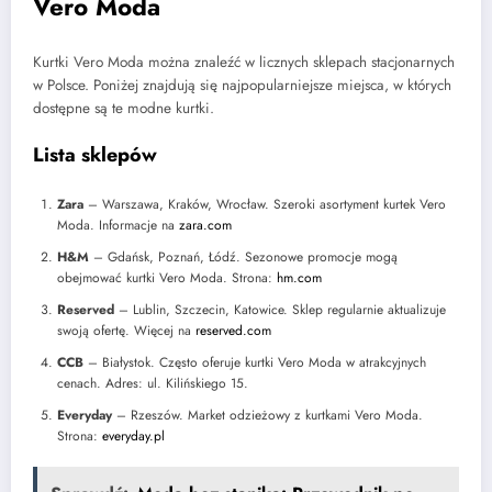
Vero Moda
Kurtki Vero Moda można znaleźć w licznych sklepach stacjonarnych
w Polsce. Poniżej znajdują się najpopularniejsze miejsca, w których
dostępne są te modne kurtki.
Lista sklepów
Zara
– Warszawa, Kraków, Wrocław. Szeroki asortyment kurtek Vero
Moda. Informacje na
zara.com
H&M
– Gdańsk, Poznań, Łódź. Sezonowe promocje mogą
obejmować kurtki Vero Moda. Strona:
hm.com
Reserved
– Lublin, Szczecin, Katowice. Sklep regularnie aktualizuje
swoją ofertę. Więcej na
reserved.com
CCB
– Białystok. Często oferuje kurtki Vero Moda w atrakcyjnych
cenach. Adres: ul. Kilińskiego 15.
Everyday
– Rzeszów. Market odzieżowy z kurtkami Vero Moda.
Strona:
everyday.pl