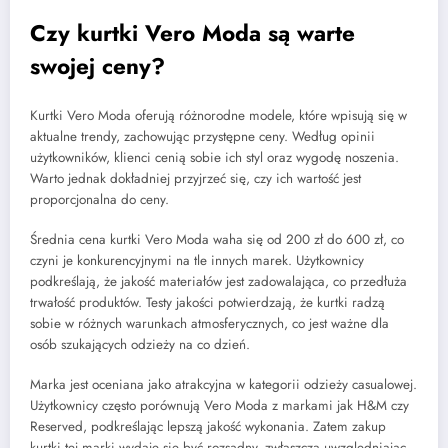
Czy kurtki Vero Moda są warte
swojej ceny?
Kurtki Vero Moda oferują różnorodne modele, które wpisują się w
aktualne trendy, zachowując przystępne ceny. Według opinii
użytkowników, klienci cenią sobie ich styl oraz wygodę noszenia.
Warto jednak dokładniej przyjrzeć się, czy ich wartość jest
proporcjonalna do ceny.
Średnia cena kurtki Vero Moda waha się od 200 zł do 600 zł, co
czyni je konkurencyjnymi na tle innych marek. Użytkownicy
podkreślają, że jakość materiałów jest zadowalająca, co przedłuża
trwałość produktów. Testy jakości potwierdzają, że kurtki radzą
sobie w różnych warunkach atmosferycznych, co jest ważne dla
osób szukających odzieży na co dzień.
Marka jest oceniana jako atrakcyjna w kategorii odzieży casualowej.
Użytkownicy często porównują Vero Moda z markami jak H&M czy
Reserved, podkreślając lepszą jakość wykonania. Zatem zakup
kurtki tej marki wydaje się być rozsądny, zwłaszcza uwzględniając