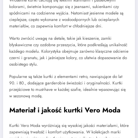
Wiosenne kurtki cechują się lekkimi tkaninami i pastelowymi
kolorami, świetnie komponując się z jeansami, sukienkami czy
spódnicami na codzienne wyjścia. Natomiast jesienne modele są
cieplejsze, często wykonane z wodoodpornych lub ocieplanych
materiałów, co zapewnia komfort w chłodniejsze dni.
Warto zwrócić uwagę na detale, takie jak kieszenie, zamki
błyskawiczne czy ozdobne przeszycia, które podkreślają unikalność
każdego modelu. Kolorystyka obejmuje zarówno klasyczne odcienie
czerni i granatu, jak i jaśniejsze kolory, co ułatwia dopasowanie do
osobistego stylu.
Popularne są także kurtki z elementami retro, nawiązujące do lat
90. i 80., dodające garderobie świeżości i oryginalności. Kurtki
przejściowe to must-have w każdej szafie, idealnie wpasowując się
w sezonową modę.
Materiał i jakość kurtki Vero Moda
Kurtki Vero Moda wyróżniają się wysokiej jakości materiałami, które
zapewniają trwałość i komfort użytkowania. W kolekcjach marki