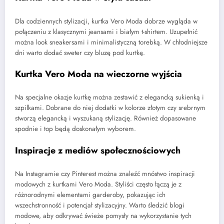
Dla codziennych stylizacji, kurtka Vero Moda dobrze wygląda w
połączeniu z klasycznymi jeansami i białym t-shirtem. Uzupełnić
można look sneakersami i minimalistyczną torebką. W chłodniejsze
dni warto dodać sweter czy bluzę pod kurtkę.
Kurtka Vero Moda na wieczorne wyjścia
Na specjalne okazje kurtkę można zestawić z elegancką sukienką i
szpilkami. Dobrane do niej dodatki w kolorze złotym czy srebrnym
stworzą elegancką i wyszukaną stylizację. Również dopasowane
spodnie i top będą doskonałym wyborem.
Inspiracje z mediów społecznościowych
Na Instagramie czy Pinterest można znaleźć mnóstwo inspiracji
modowych z kurtkami Vero Moda. Styliści często łączą je z
różnorodnymi elementami garderoby, pokazując ich
wszechstronność i potencjał stylizacyjny. Warto śledzić blogi
modowe, aby odkrywać świeże pomysły na wykorzystanie tych