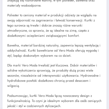
znajdują się różnorodne tkaniny, w tym poliester, bawełna oraz
materiały wodoodporne.
Poliester to ceniony materiał w produkcji odzieży ze względu na
swoją odporność na zagniecenia i łatwość konserwacji. Kurtki z
tego surowca są trwałe i dobrze znoszą różne warunki
atmosferyczne, co sprawia, że są idealne na zimę, często z
dodatkowymi ociepleniami zwiększającymi komfort.
Bawełna, materiał bardziej naturalny, zapewnia lepszą wentylację i
oddychalność. Kurtki bawełniane od Vero Moda oferują wygodę i
styl, będąc doskonałym wyborem na co dzień.
Dla marki Vero Moda trwałość jest kluczowa. Dobór materiałów i
solidne wykończenia sprawiają, że produkty służą przez wiele
sezonów, niezależnie od intensywności użytkowania. Hydrowodne i
hydrofobowe powłoki dodatkowo chronią przed deszczem i
wilgocią.
Podsumowując, kurtki Vero Moda łączą nowoczesny design z
funkcjonalnością. To czyni je idealnym wyborem dla osób ceniących
jakość i styl w codziennych stylizacjach.