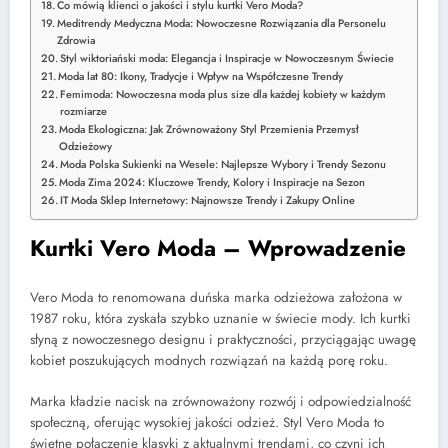
Co mówią klienci o jakości i stylu kurtki Vero Moda?
Meditrendy Medyczna Moda: Nowoczesne Rozwiązania dla Personelu
Zdrowia
Styl wiktoriański moda: Elegancja i Inspiracje w Nowoczesnym Świecie
Moda lat 80: Ikony, Tradycje i Wpływ na Współczesne Trendy
Femimoda: Nowoczesna moda plus size dla każdej kobiety w każdym
rozmiarze
Moda Ekologiczna: Jak Zrównoważony Styl Przemienia Przemysł
Odzieżowy
Moda Polska Sukienki na Wesele: Najlepsze Wybory i Trendy Sezonu
Moda Zima 2024: Kluczowe Trendy, Kolory i Inspiracje na Sezon
IT Moda Sklep Internetowy: Najnowsze Trendy i Zakupy Online
Kurtki Vero Moda – Wprowadzenie
Vero Moda to renomowana duńska marka odzieżowa założona w
1987 roku, która zyskała szybko uznanie w świecie mody. Ich kurtki
słyną z nowoczesnego designu i praktyczności, przyciągając uwagę
kobiet poszukujących modnych rozwiązań na każdą porę roku.
Marka kładzie nacisk na zrównoważony rozwój i odpowiedzialność
społeczną, oferując wysokiej jakości odzież. Styl Vero Moda to
świetne połączenie klasyki z aktualnymi trendami, co czyni ich