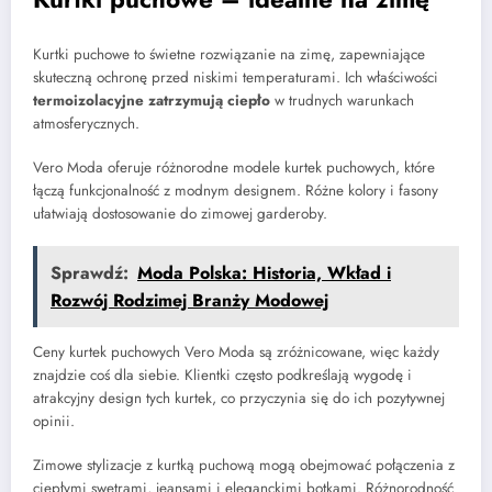
Kurtki puchowe to świetne rozwiązanie na zimę, zapewniające
skuteczną ochronę przed niskimi temperaturami. Ich właściwości
termoizolacyjne zatrzymują ciepło
w trudnych warunkach
atmosferycznych.
Vero Moda oferuje różnorodne modele kurtek puchowych, które
łączą funkcjonalność z modnym designem. Różne kolory i fasony
ułatwiają dostosowanie do zimowej garderoby.
Sprawdź:
Moda Polska: Historia, Wkład i
Rozwój Rodzimej Branży Modowej
Ceny kurtek puchowych Vero Moda są zróżnicowane, więc każdy
znajdzie coś dla siebie. Klientki często podkreślają wygodę i
atrakcyjny design tych kurtek, co przyczynia się do ich pozytywnej
opinii.
Zimowe stylizacje z kurtką puchową mogą obejmować połączenia z
ciepłymi swetrami, jeansami i eleganckimi botkami. Różnorodność