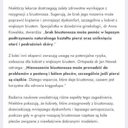
Niektórzy lekarze dostrzegają zalety zdrowotne wynikające z
rezygnacji z biustonosza. Sugerują, że brak jego noszenia może
poprawić krążenie i zmniejszyć dyskomfort, szczególnie u kobiet z
większym biustem. Specjalistka w dziedzinie ginekologii, dr Anna
Kowalska, stwierdza: „
brak biustonosza może pomóc w lepszym
podtrzymaniu naturalnego kształtu piersi oraz uniknięciu
otarć i podrażnień skóry
.”
Z kolei inni eksperci zwracają uwagę na potencjalne ryzyka,
zwłaszcza dla kobiet z większym biustem. Ortopeda dr Jan Nowak
ostrzega: „
Nienoszenie biustonosza może prowadzić do
problemów z postawą i bólem pleców, szczególnie jeśli piersi
są ciężkie
. Dlatego wsparcie, które daje biustonosz, czasem jest
korzystne dla zdrowia kręgosłupa.”
Badania naukowe uwydatniają różne aspekty tego zagadnienia.
Niektóre pokazują, że kobiety, które zrezygnowały z biustonoszy,
doświadczają mniejszego dyskomfortu i lepszego samopoczucia,
podczas gdy w grupie noszącej biustonosze częstsze są bóle
pleców związane z niewłaściwie dobranymi modelami.