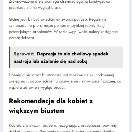
Zrównoważona dieta pomaga utrzymać ogólną kondycję, co
przekłada się na wygląd biustu.
Istotne jest, by być świadomym swoich potrzeb. Regularne
samobadanie piersi może pomóc w szybkiej identyfikacji
potencjalnych problemów. W razie wątpliwości należy zasięgnąć
porady lekarza.
Sprawdź:
Depresja to nie chwilowy spadek
nastroju lub użalanie się nad sobą
Dbanie o biust bez biustonosza jest możliwe dzięki codziennej
pielęgnacji, odpowiedniemu odżywianiu i aktywności fizycznej, co
wspiera zdrowie i wygląd biustu.
Rekomendacje dla kobiet z
większym biustem
Kobiety z większym biustem, rezygnując z biustonosza, powinny
dokładnie przemyśleć swoją decyzję. Komfort noszenia stanika