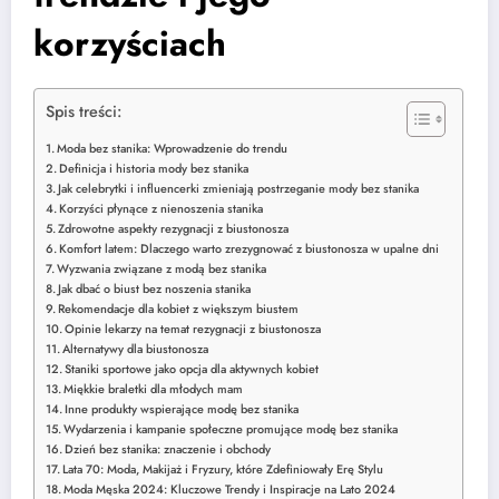
korzyściach
Spis treści:
Moda bez stanika: Wprowadzenie do trendu
Definicja i historia mody bez stanika
Jak celebrytki i influencerki zmieniają postrzeganie mody bez stanika
Korzyści płynące z nienoszenia stanika
Zdrowotne aspekty rezygnacji z biustonosza
Komfort latem: Dlaczego warto zrezygnować z biustonosza w upalne dni
Wyzwania związane z modą bez stanika
Jak dbać o biust bez noszenia stanika
Rekomendacje dla kobiet z większym biustem
Opinie lekarzy na temat rezygnacji z biustonosza
Alternatywy dla biustonosza
Staniki sportowe jako opcja dla aktywnych kobiet
Miękkie braletki dla młodych mam
Inne produkty wspierające modę bez stanika
Wydarzenia i kampanie społeczne promujące modę bez stanika
Dzień bez stanika: znaczenie i obchody
Lata 70: Moda, Makijaż i Fryzury, które Zdefiniowały Erę Stylu
Moda Męska 2024: Kluczowe Trendy i Inspiracje na Lato 2024