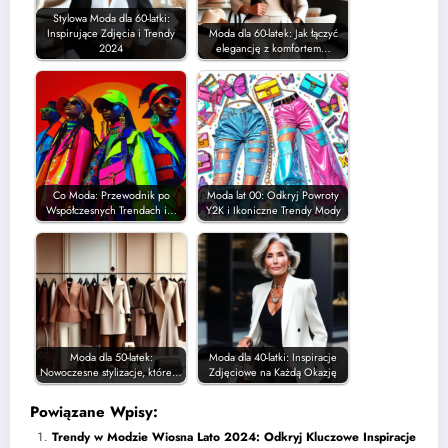
Stylowa Moda dla 60-latki:
Inspirujące Zdjęcia i Trendy
Moda dla 60-latek: Jak łączyć
2024
elegancję z komfortem…
Co Moda: Przewodnik po
Moda lat 00: Odkryj Powroty
Współczesnych Trendach i…
Y2K i Ikoniczne Trendy Mody
Moda dla 50-latek:
Moda dla 40-latki: Inspiracje
Nowoczesne stylizacje, które…
Zdjęciowe na Każdą Okazję
Powiązane Wpisy:
Trendy w Modzie Wiosna Lato 2024: Odkryj Kluczowe Inspiracje