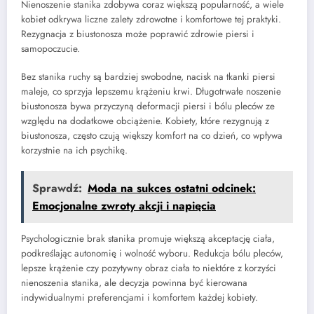
Nienoszenie stanika zdobywa coraz większą popularność, a wiele
kobiet odkrywa liczne zalety zdrowotne i komfortowe tej praktyki.
Rezygnacja z biustonosza może poprawić zdrowie piersi i
samopoczucie.
Bez stanika ruchy są bardziej swobodne, nacisk na tkanki piersi
maleje, co sprzyja lepszemu krążeniu krwi. Długotrwałe noszenie
biustonosza bywa przyczyną deformacji piersi i bólu pleców ze
względu na dodatkowe obciążenie. Kobiety, które rezygnują z
biustonosza, często czują większy komfort na co dzień, co wpływa
korzystnie na ich psychikę.
Sprawdź:
Moda na sukces ostatni odcinek:
Emocjonalne zwroty akcji i napięcia
Psychologicznie brak stanika promuje większą akceptację ciała,
podkreślając autonomię i wolność wyboru. Redukcja bólu pleców,
lepsze krążenie czy pozytywny obraz ciała to niektóre z korzyści
nienoszenia stanika, ale decyzja powinna być kierowana
indywidualnymi preferencjami i komfortem każdej kobiety.