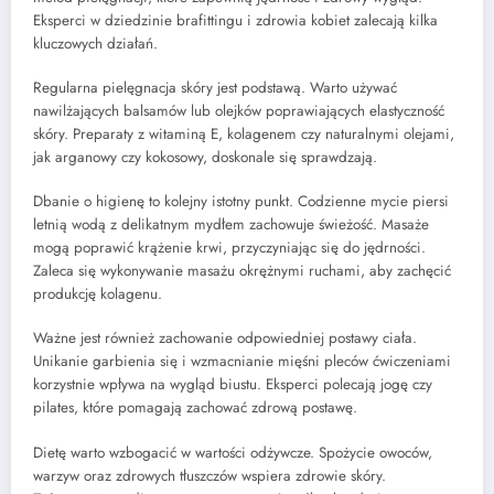
Eksperci w dziedzinie brafittingu i zdrowia kobiet zalecają kilka
kluczowych działań.
Regularna pielęgnacja skóry jest podstawą. Warto używać
nawilżających balsamów lub olejków poprawiających elastyczność
skóry. Preparaty z witaminą E, kolagenem czy naturalnymi olejami,
jak arganowy czy kokosowy, doskonale się sprawdzają.
Dbanie o higienę to kolejny istotny punkt. Codzienne mycie piersi
letnią wodą z delikatnym mydłem zachowuje świeżość. Masaże
mogą poprawić krążenie krwi, przyczyniając się do jędrności.
Zaleca się wykonywanie masażu okrężnymi ruchami, aby zachęcić
produkcję kolagenu.
Ważne jest również zachowanie odpowiedniej postawy ciała.
Unikanie garbienia się i wzmacnianie mięśni pleców ćwiczeniami
korzystnie wpływa na wygląd biustu. Eksperci polecają jogę czy
pilates, które pomagają zachować zdrową postawę.
Dietę warto wzbogacić w wartości odżywcze. Spożycie owoców,
warzyw oraz zdrowych tłuszczów wspiera zdrowie skóry.