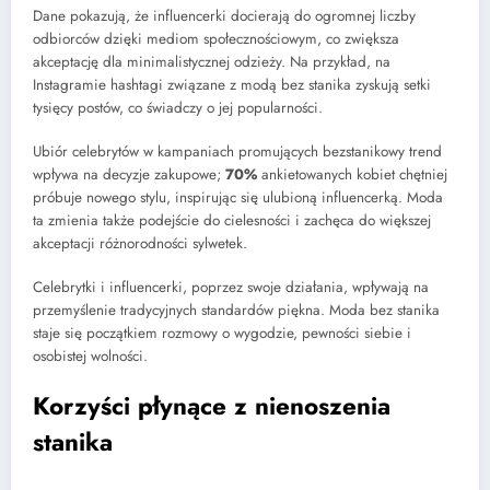
Dane pokazują, że influencerki docierają do ogromnej liczby
odbiorców dzięki mediom społecznościowym, co zwiększa
akceptację dla minimalistycznej odzieży. Na przykład, na
Instagramie hashtagi związane z modą bez stanika zyskują setki
tysięcy postów, co świadczy o jej popularności.
Ubiór celebrytów w kampaniach promujących bezstanikowy trend
wpływa na decyzje zakupowe;
70%
ankietowanych kobiet chętniej
próbuje nowego stylu, inspirując się ulubioną influencerką. Moda
ta zmienia także podejście do cielesności i zachęca do większej
akceptacji różnorodności sylwetek.
Celebrytki i influencerki, poprzez swoje działania, wpływają na
przemyślenie tradycyjnych standardów piękna. Moda bez stanika
staje się początkiem rozmowy o wygodzie, pewności siebie i
osobistej wolności.
Korzyści płynące z nienoszenia
stanika