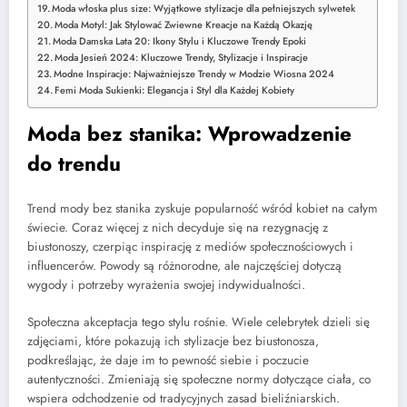
Moda włoska plus size: Wyjątkowe stylizacje dla pełniejszych sylwetek
Moda Motyl: Jak Stylować Zwiewne Kreacje na Każdą Okazję
Moda Damska Lata 20: Ikony Stylu i Kluczowe Trendy Epoki
Moda Jesień 2024: Kluczowe Trendy, Stylizacje i Inspiracje
Modne Inspiracje: Najważniejsze Trendy w Modzie Wiosna 2024
Femi Moda Sukienki: Elegancja i Styl dla Każdej Kobiety
Moda bez stanika: Wprowadzenie
do trendu
Trend mody bez stanika zyskuje popularność wśród kobiet na całym
świecie. Coraz więcej z nich decyduje się na rezygnację z
biustonoszy, czerpiąc inspirację z mediów społecznościowych i
influencerów. Powody są różnorodne, ale najczęściej dotyczą
wygody i potrzeby wyrażenia swojej indywidualności.
Społeczna akceptacja tego stylu rośnie. Wiele celebrytek dzieli się
zdjęciami, które pokazują ich stylizacje bez biustonosza,
podkreślając, że daje im to pewność siebie i poczucie
autentyczności. Zmieniają się społeczne normy dotyczące ciała, co
wspiera odchodzenie od tradycyjnych zasad bieliźniarskich.