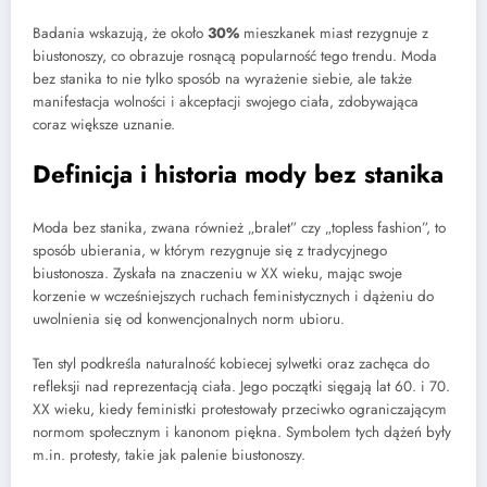
Badania wskazują, że około
30%
mieszkanek miast rezygnuje z
biustonoszy, co obrazuje rosnącą popularność tego trendu. Moda
bez stanika to nie tylko sposób na wyrażenie siebie, ale także
manifestacja wolności i akceptacji swojego ciała, zdobywająca
coraz większe uznanie.
Definicja i historia mody bez stanika
Moda bez stanika, zwana również „bralet” czy „topless fashion”, to
sposób ubierania, w którym rezygnuje się z tradycyjnego
biustonosza. Zyskała na znaczeniu w XX wieku, mając swoje
korzenie w wcześniejszych ruchach feministycznych i dążeniu do
uwolnienia się od konwencjonalnych norm ubioru.
Ten styl podkreśla naturalność kobiecej sylwetki oraz zachęca do
refleksji nad reprezentacją ciała. Jego początki sięgają lat 60. i 70.
XX wieku, kiedy feministki protestowały przeciwko ograniczającym
normom społecznym i kanonom piękna. Symbolem tych dążeń były
m.in. protesty, takie jak palenie biustonoszy.