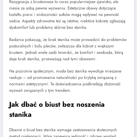
Rezygnacja z biustonosza to coraz popularniejsze zjawisko, ale
niesie za sobą pewne wyzwania. Estetyczne obawy dotyczące
kształtu piersi i widoczności sutków mogą wpływać na pewność
siebie. Aspekty zdrowotne też są istotne; niektóre kobiety zgłaszają
dyskomfort lub problemy skórne bez stanika.
Badania pokazują, że brak stanika może prowadzić do problemów
posturalnych i bólu pleców, zwłaszcza dla kobiet z większym
biustem. Jednak wiele osób twierdzi, że komfort i swoboda, którą
daje brak stanika, przeważają nad tymi obawami.
Na poziomie społecznym, moda bez stanika wywołuje mieszane
reakcje – od promowania naturalności po krytykę związaną z
normami estetycznymi. Te doświadczenia podkreślają złożoność
wyzwań związanych z tym trendem.
Jak dbać o biust bez noszenia
stanika
Dbanie o biust bez stanika wymaga zastosowania skutecznych
metod pielęgnacji, które zapewnią jędrność i zdrowy wygląd.