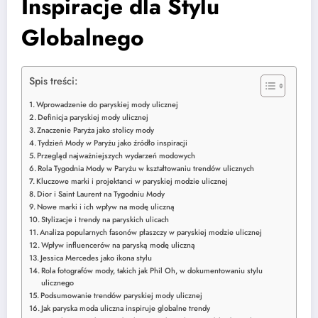
Inspiracje dla Stylu
Globalnego
Spis treści:
Wprowadzenie do paryskiej mody ulicznej
Definicja paryskiej mody ulicznej
Znaczenie Paryża jako stolicy mody
Tydzień Mody w Paryżu jako źródło inspiracji
Przegląd najważniejszych wydarzeń modowych
Rola Tygodnia Mody w Paryżu w kształtowaniu trendów ulicznych
Kluczowe marki i projektanci w paryskiej modzie ulicznej
Dior i Saint Laurent na Tygodniu Mody
Nowe marki i ich wpływ na modę uliczną
Stylizacje i trendy na paryskich ulicach
Analiza popularnych fasonów płaszczy w paryskiej modzie ulicznej
Wpływ influencerów na paryską modę uliczną
Jessica Mercedes jako ikona stylu
Rola fotografów mody, takich jak Phil Oh, w dokumentowaniu stylu
ulicznego
Podsumowanie trendów paryskiej mody ulicznej
Jak paryska moda uliczna inspiruje globalne trendy