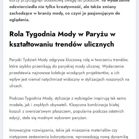
którzy przyciągnęli dodatkową uwagę do pokazów.
To wydarzenie
odzwierciedla nie tylko kreatywność, ale także zmiany
zachodzące w branży mody, co czyni je pasjonującym do
oglądania.
Rola Tygodnia Mody w Paryżu w
kształtowaniu trendów ulicznych
Paryski Tydzień Mody odgrywa kluczową rolę w tworzeniu trendów,
które szybko przenikają do paryskiej mody ulicznej. Wydarzenie
przedstawia najnowsze kolekcje wiodących projektantów, a ich
wpływ jest niemal natychmiast widoczny w stylizacjach noszonych na
ulicach.
Podczas Tygodnia Mody, stylizacje z wybiegów inspirują tak samo
modele, jak i zwykłych obywateli. Klasyczna kombinacja białej
koszuli z oversize’owym płaszczem, popularna podczas ostatnich
edycji, stała się modnym wyborem paryżan.
Innowacyjne rozwiązania, takie jak mieszanie materiałów czy
nietypowe zestawienia kolorystyczne, wprowadzają nową dynamikę