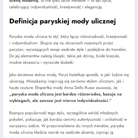
scenę modową.
To nie tylko zbiór trendów – to styl życia,
celebrujący indywidualność, kreatywność i elegancję.
Definicja paryskiej mody ulicznej
Paryska moda uliczna to styl, który łączy różnorodność, kreatywność
i indywidualizm. Skupia się na ubraniach noszonych przez
paryżan, wyrażających swoje osobiste style i podejście do trendów.
Do jej elementów należą klasyki, takie jak dżinsy, białe koszule,
modne akcesoria i wyraziste dodatki.
Jako światowa stolica mody, Paryż kształtuje sposób, w jaki ludzie się
ubierają. Mieszkańcy inspirują się zarówno stylem ulicznym, jak i
haute couture. Ekspertka mody Anna Dello Russo zauważa, że
„paryska moda uliczna jest bardzo różnorodna, bazuje na
wybiegach, ale zawsze jest wierna indywidualności.”
Rosnąca popularność tego stylu, szczególnie wśród młodszych
pokoleń, pokazuje, jak bardzo cenimy autentyczność i unikalność w
wyrażaniu siebie. W przeciwieństwie do innych trendów, paryska
moda uliczna kładzie nacisk na osobiste akcenty, czyniąc ją