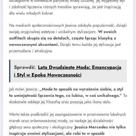
szczególnie w kontekście paryskiej mody ulicznej. Jej wyjątkowy styl
i zdolność łączenia różnych trendów sprawiają, że jest inspiracją
dla wielu młodych kobiet.
Na mediach społecznościowych Jessica zdobyła popularność, dzięki
swojej oryginalnej estetyce i unikalnym stylizacjom.
W swoich
outfitach skupia się na detalach, często łącząc klasykę z
nowoczesnymi akcentami.
Dzięki temu każda jej stylizacja jest
przemyślana i atrakcyjna.
Sprawdź:
Lata Dwudzieste Moda: Emancypacja
i Styl w Epokę Nowoczesności
Jak mówi Jessica:
„Moda to sposób na wyrażenie siebie, a styl
to umiejętność łączenia tego, co lubisz, w coś unikalnego.”
To
doskonale oddaje jej filozofię oraz pozycję jako ikony stylu.
Warto także podkreślić jej zaangażowanie w promowanie lokalnych
marek oraz zrównoważonej mody, co nadaje jej działalności
głębszy sens społeczny i ekologiczny.
Jessica Mercedes nie tylko
inspiruje swoimi stylizacjami, ale robi to w sposób