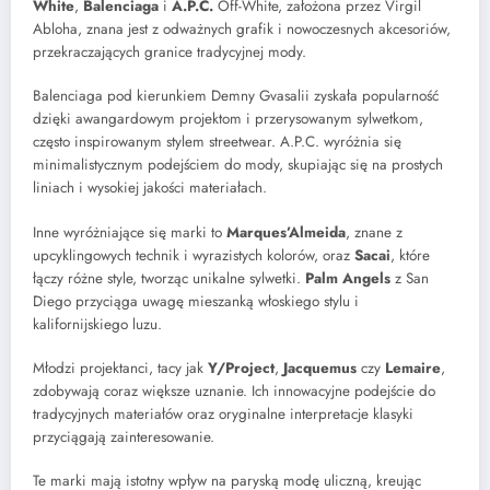
White
,
Balenciaga
i
A.P.C.
Off-White, założona przez Virgil
Abloha, znana jest z odważnych grafik i nowoczesnych akcesoriów,
przekraczających granice tradycyjnej mody.
Balenciaga pod kierunkiem Demny Gvasalii zyskała popularność
dzięki awangardowym projektom i przerysowanym sylwetkom,
często inspirowanym stylem streetwear. A.P.C. wyróżnia się
minimalistycznym podejściem do mody, skupiając się na prostych
liniach i wysokiej jakości materiałach.
Inne wyróżniające się marki to
Marques’Almeida
, znane z
upcyklingowych technik i wyrazistych kolorów, oraz
Sacai
, które
łączy różne style, tworząc unikalne sylwetki.
Palm Angels
z San
Diego przyciąga uwagę mieszanką włoskiego stylu i
kalifornijskiego luzu.
Młodzi projektanci, tacy jak
Y/Project
,
Jacquemus
czy
Lemaire
,
zdobywają coraz większe uznanie. Ich innowacyjne podejście do
tradycyjnych materiałów oraz oryginalne interpretacje klasyki
przyciągają zainteresowanie.
Te marki mają istotny wpływ na paryską modę uliczną, kreując