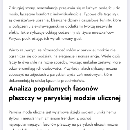
Z drugiej strony, nonszalancja przejawia się w luźnym podejściu do
mody, łączącym komfort z indywidualnością. Typowe dla tego stylu
są oversize’owe ubrania, klasyczne dżinsy i casualowe T-shirty, które
w połączeniu z ekstrawaganckimi dodatkami tworzą niezwykłe
efekty. Takie stylizacje oddają codzienny styl życia mieszkańców
Paryża, podkreślając ich wyrafinowany gust.
Warto zauważyć, że różnorodność stylów w paryskiej modzie nie
ogranicza się do podziału na elegancję i nonszalancję. Wiele osób
łączy te dwa style na różne sposoby, tworząc unikalne zestawy, które
odzwierciedlają ich osobowości. Przykłady takich stylizacji można
zobaczyć na zdjęciach z paryskich wydarzeń modowych, które
dokumentują tę sztukę łączenia przeciwieństw.
Analiza popularnych fasonów
płaszczy w paryskiej modzie ulicznej
Paryska moda uliczna jest wyjątkowa dzięki swojemu unikalnemu
stylowi i nieustannym zmianom trendów. Z pośród
najpopularniejszych fasonów płaszczy na paryskich ulicach można