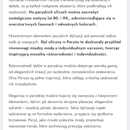
detale, na przykład nietypowe akcesoria, które podkreślają ich
osobowość.
Na paryskich ulicach można zauważyć
nostalgiczne motywy lat 80. i 90., odzwierciedlające się w
oversize’owych fasonach i odważnych kolorach.
Niezmiennym elementem paryskich stylizacji jest pewność siebie
osób je noszących.
Styl uliczny w Paryżu to doskonały przykład
równowagi między modą a indywidualnym wyrazem, tworząc
inspirującą mozaikę różnorodności i indywidualności.
Różnorodność stylów w paryskiej modzie obejmuje szeroką gamę,
od eleganckich kreacji po swobodne, nonszalanckie zestawienia.
Ulice Paryża są pełne inspiracji, które oddają unikalną osobowość
ich mieszkańców.
Elegancja w paryskiej modzie kojarzy się zazwyczaj z klasycznymi
elementami, takimi jak starannie skrojone płaszcze, eleganckie
sukienki i wysokiej jakości akcesoria. Takie stylizacje często
wybierane są na formalne wydarzenia, przyjęcia czy spotkania
biznesowe. Paryż, jako miasto pokazów mody, prezentuje
najnowsze trendy, które zachwycają precyzją wykonania.