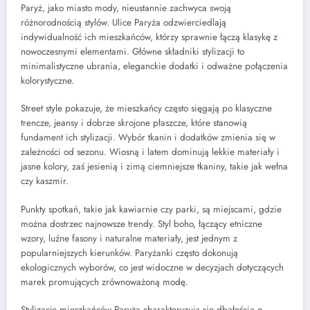
Paryż, jako miasto mody, nieustannie zachwyca swoją
różnorodnością stylów. Ulice Paryża odzwierciedlają
indywidualność ich mieszkańców, którzy sprawnie łączą klasykę z
nowoczesnymi elementami. Główne składniki stylizacji to
minimalistyczne ubrania, eleganckie dodatki i odważne połączenia
kolorystyczne.
Street style pokazuje, że mieszkańcy często sięgają po klasyczne
trencze, jeansy i dobrze skrojone płaszcze, które stanowią
fundament ich stylizacji. Wybór tkanin i dodatków zmienia się w
zależności od sezonu. Wiosną i latem dominują lekkie materiały i
jasne kolory, zaś jesienią i zimą ciemniejsze tkaniny, takie jak wełna
czy kaszmir.
Punkty spotkań, takie jak kawiarnie czy parki, są miejscami, gdzie
można dostrzec najnowsze trendy. Styl boho, łączący etniczne
wzory, luźne fasony i naturalne materiały, jest jednym z
popularniejszych kierunków. Paryżanki często dokonują
ekologicznych wyborów, co jest widoczne w decyzjach dotyczących
marek promujących zrównoważoną modę.
Stylizacje mieszkańców Paryża charakteryzują się dbałością o