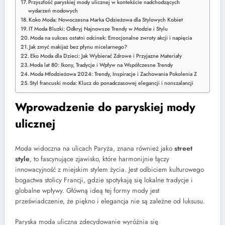
Przyszłość paryskiej mody ulicznej w kontekście nadchodzących
wydarzeń modowych
Koko Moda: Nowoczesna Marka Odzieżowa dla Stylowych Kobiet
IT Moda Bluzki: Odkryj Najnowsze Trendy w Modzie i Stylu
Moda na sukces ostatni odcinek: Emocjonalne zwroty akcji i napięcia
Jak zmyć makijaż bez płynu micelarnego?
Eko Moda dla Dzieci: Jak Wybierać Zdrowe i Przyjazne Materiały
Moda lat 80: Ikony, Tradycje i Wpływ na Współczesne Trendy
Moda Młodzieżowa 2024: Trendy, Inspiracje i Zachowania Pokolenia Z
Styl francuski moda: Klucz do ponadczasowej elegancji i nonszalancji
Wprowadzenie do paryskiej mody
ulicznej
Moda widoczna na ulicach Paryża, znana również jako
street
style
, to fascynujące zjawisko, które harmonijnie łączy
innowacyjność z miejskim stylem życia. Jest odbiciem kulturowego
bogactwa stolicy Francji, gdzie spotykają się lokalne tradycje i
globalne wpływy. Główną ideą tej formy mody jest
przeświadczenie, że piękno i elegancja nie są zależne od luksusu.
Paryska moda uliczna zdecydowanie wyróżnia się