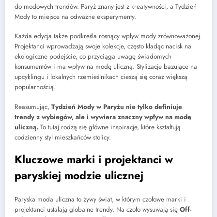
do modowych trendów. Paryż znany jest z kreatywności, a Tydzień
Mody to miejsce na odważne eksperymenty.
Każda edycja także podkreśla rosnący wpływ mody zrównoważonej.
Projektanci wprowadzają swoje kolekcje, często kładąc nacisk na
ekologiczne podejście, co przyciąga uwagę świadomych
konsumentów i ma wpływ na modę uliczną. Stylizacje bazujące na
upcyklingu i lokalnych rzemieślnikach cieszą się coraz większą
popularnością.
Reasumując,
Tydzień Mody w Paryżu nie tylko definiuje
trendy z wybiegów, ale i wywiera znaczny wpływ na modę
uliczną.
To tutaj rodzą się główne inspiracje, które kształtują
codzienny styl mieszkańców stolicy.
Kluczowe marki i projektanci w
paryskiej modzie ulicznej
Paryska moda uliczna to żywy świat, w którym czołowe marki i
projektanci ustalają globalne trendy. Na czoło wysuwają się
Off-