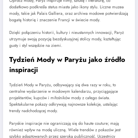
Oprócz mody, Paryż inspiruje filmy, sztukę i literaturę, co
dodatkowo podkreśla status miasta jako ikony stylu. Liczne muzea
mody, takie jak Palais Galliera, oraz archiwa modowe potwierdzają
bogatą historię i znaczenie Francji w świecie mody.
Dzięki połączeniu historii, kultury i nieustannych innowacji, Paryż
utrzymuje swoją pozycję bezdyskusyjnej stolicy mody, kształtując
gusty i styl wszędzie na ziemi.
Tydzień Mody w Paryżu jako źródło
inspiracji
Tydzień Mody w Paryżu, odbywający się dwa razy w roku, to
centralne wydarzenie w modowym kalendarzu, przyciągające
projektantów, kupców i miłośników mody z całego świata.
Spektakularne pokazy odkrywają najnowsze kolekcje, ustalając
trendy nadchodzącej mody.
Paryskie inspiracje nie ograniczają się do haute couture; mają
również wpływ na modę uliczną. Wiele trendów z pokazów jest
szybko adaptowanych przez szeroką publiczność. Uczestnicy