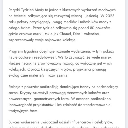
Paryski Tydzień Mody to jedno z kluczowych wydarzeń modowych
na świecie, odbywające się zazwyczaj wiosną i jesienią. W 2023
roku pokazy przyciągnęły uwagę mediów i miłośników mody z
całego świata. Przez tydzień odbywało się ponad 80 pokazów,
gdzie czołowe marki, takie jak Chanel, Dior i Valentino,
zaprezentowały swoje najnowsze kolekcje.
Program tygodnia obejmuje rozmaite wydarzenia, w tym pokazy
haute couture i ready-to-wear. Warto zauważyć, że wiele marek
kładzie nacisk na zrównoważony rozwój, co widoczne jest w ich
kolekcjach. Oprócz klasycznych krojów, projektanci promują
ekologiczne materiały i rozwiązania.
Relacje z pokazów podkreślają dominujące trendy na nadchodzący
sezon. Krytycy zauważyli przewagę stonowanych kolorów oraz
nowoczesnych, geometrycznych form. W ocenach podkreślano
innowacyjność projektantów i ich zdolność do transformowania
tradycyjnych form.
Sukces wydarzenia uwidocznił udział influencerów i celebrytów,