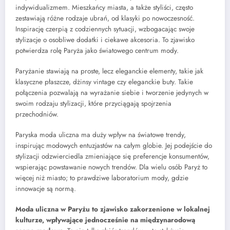
indywidualizmem. Mieszkańcy miasta, a także styliści, często
zestawiają różne rodzaje ubrań, od klasyki po nowoczesność.
Inspirację czerpią z codziennych sytuacji, wzbogacając swoje
stylizacje o osobliwe dodatki i ciekawe akcesoria. To zjawisko
potwierdza rolę Paryża jako światowego centrum mody.
Paryżanie stawiają na proste, lecz eleganckie elementy, takie jak
klasyczne płaszcze, dżinsy vintage czy eleganckie buty. Takie
połączenia pozwalają na wyrażanie siebie i tworzenie jedynych w
swoim rodzaju stylizacji, które przyciągają spojrzenia
przechodniów.
Paryska moda uliczna ma duży wpływ na światowe trendy,
inspirując modowych entuzjastów na całym globie. Jej podejście do
stylizacji odzwierciedla zmieniające się preferencje konsumentów,
wspierając powstawanie nowych trendów. Dla wielu osób Paryż to
więcej niż miasto; to prawdziwe laboratorium mody, gdzie
innowacje są normą.
Moda uliczna w Paryżu to zjawisko zakorzenione w lokalnej
kulturze, wpływające jednocześnie na międzynarodową