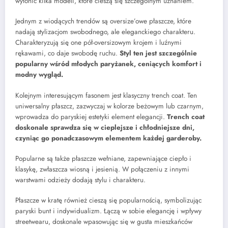
wyłonić kilka modeli, które cieszą się szczególnym uznaniem.
Jednym z wiodących trendów są oversize’owe płaszcze, które
nadają stylizacjom swobodnego, ale eleganckiego charakteru.
Charakteryzują się one pół-oversizowym krojem i luźnymi
rękawami, co daje swobodę ruchu.
Styl ten jest szczególnie
popularny wśród młodych paryżanek, ceniących komfort i
modny wygląd.
Kolejnym interesującym fasonem jest klasyczny trench coat. Ten
uniwersalny płaszcz, zazwyczaj w kolorze beżowym lub czarnym,
wprowadza do paryskiej estetyki element elegancji.
Trench coat
doskonale sprawdza się w cieplejsze i chłodniejsze dni,
czyniąc go ponadczasowym elementem każdej garderoby.
Popularne są także płaszcze wełniane, zapewniające ciepło i
klasykę, zwłaszcza wiosną i jesienią. W połączeniu z innymi
warstwami odzieży dodają stylu i charakteru.
Płaszcze w kratę również cieszą się popularnością, symbolizując
paryski bunt i indywidualizm. Łączą w sobie elegancję i wpływy
streetwearu, doskonale wpasowując się w gusta mieszkańców