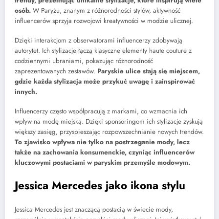
trendy, prezentując unikalne stylizacje, które inspirują wiele
osób.
W Paryżu, znanym z różnorodności stylów, aktywność
influencerów sprzyja rozwojowi kreatywności w modzie ulicznej.
Dzięki interakcjom z obserwatorami influencerzy zdobywają
autorytet. Ich stylizacje łączą klasyczne elementy haute couture z
codziennymi ubraniami, pokazując różnorodność
zaprezentowanych zestawów.
Paryskie ulice stają się miejscem,
gdzie każda stylizacja może przykuć uwagę i zainspirować
innych.
Influencerzy często współpracują z markami, co wzmacnia ich
wpływ na modę miejską. Dzięki sponsoringom ich stylizacje zyskują
większy zasięg, przyspieszając rozpowszechnianie nowych trendów.
To zjawisko wpływa nie tylko na postrzeganie mody, lecz
także na zachowania konsumenckie, czyniąc influencerów
kluczowymi postaciami w paryskim przemyśle modowym.
Jessica Mercedes jako ikona stylu
Jessica Mercedes jest znaczącą postacią w świecie mody,