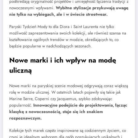
podkreślają oryginalność projektów i umiejętność łączenia tradycji z
nowoczesnymi wpływami.
Wybitne stylizacje przykuwają uwagę
nie tylko na wybiegach, ale i w świecie streetwear.
Paryski Tydzień Mody to dla Diora i Saint Laurenta nie tylko
możliwość zaprezentowania swoich kolekcji, ale również szansa na
kształtowanie ogólnych trendów w modzie, określających to, co
będzie popularne w nadchodzących sezonach.
Nowe marki i ich wpływ na modę
uliczną
Nowe marki na paryskiej scenie modowej odgrywają coraz większą
rolę w modzie ulicznej. W ostatnich latach pojawiły się takie jak
Marine Serre, Coperni czy Jacquemus, szybko zdobywając
popularność.
Innowacyjne podejście do projektowania, łącząc
klasykę z nowoczesnością, staje się ich znakiem
rozpoznawczym.
Kolekcje tych marek często inspirowane są codziennym życiem, co
czyni je idealnym wyborem dla osób poszukujących unikalnych i