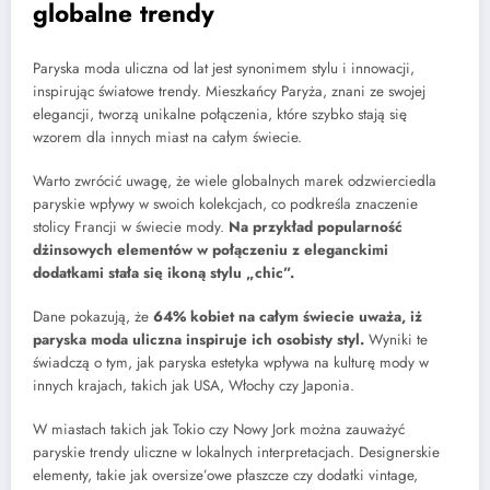
globalne trendy
Paryska moda uliczna od lat jest synonimem stylu i innowacji,
inspirując światowe trendy. Mieszkańcy Paryża, znani ze swojej
elegancji, tworzą unikalne połączenia, które szybko stają się
wzorem dla innych miast na całym świecie.
Warto zwrócić uwagę, że wiele globalnych marek odzwierciedla
paryskie wpływy w swoich kolekcjach, co podkreśla znaczenie
stolicy Francji w świecie mody.
Na przykład popularność
dżinsowych elementów w połączeniu z eleganckimi
dodatkami stała się ikoną stylu „chic”.
Dane pokazują, że
64% kobiet na całym świecie uważa, iż
paryska moda uliczna inspiruje ich osobisty styl.
Wyniki te
świadczą o tym, jak paryska estetyka wpływa na kulturę mody w
innych krajach, takich jak USA, Włochy czy Japonia.
W miastach takich jak Tokio czy Nowy Jork można zauważyć
paryskie trendy uliczne w lokalnych interpretacjach. Designerskie
elementy, takie jak oversize’owe płaszcze czy dodatki vintage,