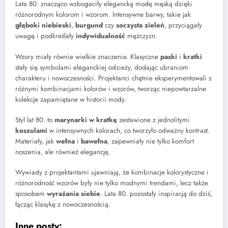
Lata 80. znacząco wzbogaciły elegancką modę męską dzięki
różnorodnym kolorom i wzorom. Intensywne barwy, takie jak
głęboki niebieski
,
burgund
czy
soczysta zieleń
, przyciągały
uwagę i podkreślały
indywidualność
mężczyzn.
Wzory miały równie wielkie znaczenie. Klasyczne
paski
i
kratki
stały się symbolami eleganckiej odzieży, dodając ubraniom
charakteru i nowoczesności. Projektanci chętnie eksperymentowali z
różnymi kombinacjami kolorów i wzorów, tworząc niepowtarzalne
kolekcje zapamiętane w historii mody.
Styl lat 80. to
marynarki w kratkę
zestawione z jednolitymi
koszulami
w intensywnych kolorach, co tworzyło odważny kontrast.
Materiały, jak
wełna
i
bawełna
, zapewniały nie tylko komfort
noszenia, ale również elegancję.
Wywiady z projektantami ujawniają, że kombinacje kolorystyczne i
różnorodność wzorów były nie tylko modnymi trendami, lecz także
sposobem
wyrażania siebie
. Lata 80. pozostały inspiracją do dziś,
łącząc klasykę z nowoczesnością.
Inne posty: