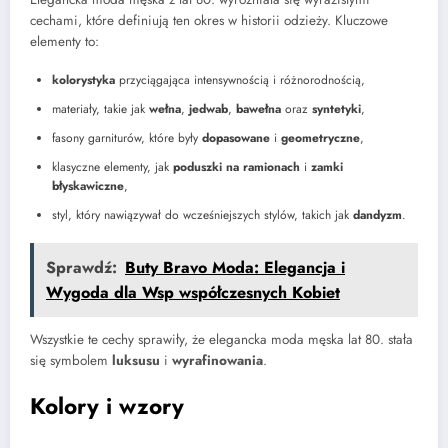
cechami, które definiują ten okres w historii odzieży. Kluczowe
elementy to:
kolorystyka
przyciągająca intensywnością i różnorodnością,
materiały, takie jak
wełna
,
jedwab
,
bawełna
oraz
syntetyki
,
fasony garniturów, które były
dopasowane
i
geometryczne
,
klasyczne elementy, jak
poduszki na ramionach
i
zamki
błyskawiczne
,
styl, który nawiązywał do wcześniejszych stylów, takich jak
dandyzm
.
Sprawdź:
Buty Bravo Moda: Elegancja i
Wygoda dla Wsp współczesnych Kobiet
Wszystkie te cechy sprawiły, że elegancka moda męska lat 80. stała
się symbolem
luksusu
i
wyrafinowania
.
Kolory i wzory