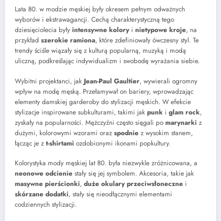
Lata 80. w modzie męskiej były okresem pełnym odważnych
wyborów i ekstrawagancji. Cechą charakterystyczną tego
dziesięciolecia były
intensywne kolory
i
nietypowe kroje
, na
przykład
szerokie ramiona
, które zdefiniowały ówczesny styl. Te
trendy ściśle wiązały się z kulturą popularną, muzyką i modą
uliczną, podkreślając indywidualizm i swobodę wyrażania siebie.
Wybitni projektanci, jak
Jean-Paul Gaultier
, wywierali ogromny
wpływ na modę męską. Przełamywał on bariery, wprowadzając
elementy damskiej garderoby do stylizacji męskich. W efekcie
stylizacje inspirowane subkulturami, takimi jak
punk
i
glam rock
,
zyskały na popularności. Mężczyźni często sięgali po
marynarki
z
dużymi, kolorowymi wzorami oraz
spodnie
z wysokim stanem,
łącząc je z
t-shirtami
ozdobionymi ikonami popkultury.
Kolorystyka mody męskiej lat 80. była niezwykle zróżnicowana, a
neonowe odcienie
stały się jej symbolem. Akcesoria, takie jak
masywne pierścionki
,
duże okulary przeciwsłoneczne
i
skórzane dodatki
, stały się nieodłącznymi elementami
codziennych stylizacji.