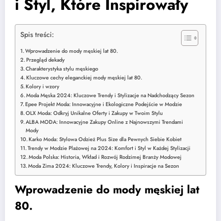
i Styl, Które Inspirowały
Spis treści:
Wprowadzenie do mody męskiej lat 80.
Przegląd dekady
Charakterystyka stylu męskiego
Kluczowe cechy eleganckiej mody męskiej lat 80.
Kolory i wzory
Moda Męska 2024: Kluczowe Trendy i Stylizacje na Nadchodzący Sezon
Epee Projekt Moda: Innowacyjne i Ekologiczne Podejście w Modzie
OLX Moda: Odkryj Unikalne Oferty i Zakupy w Twoim Stylu
ALBA MODA: Innowacyjne Zakupy Online z Najnowszymi Trendami
Mody
Karko Moda: Stylowa Odzież Plus Size dla Pewnych Siebie Kobiet
Trendy w Modzie Plażowej na 2024: Komfort i Styl w Każdej Stylizacji
Moda Polska: Historia, Wkład i Rozwój Rodzimej Branży Modowej
Moda Zima 2024: Kluczowe Trendy, Kolory i Inspiracje na Sezon
Wprowadzenie do mody męskiej lat
80.