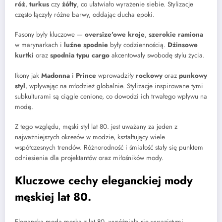
róż
,
turkus
czy
żółty
, co ułatwiało wyrażenie siebie. Stylizacje
często łączyły różne barwy, oddając ducha epoki.
Fasony były kluczowe —
oversize’owe kroje
,
szerokie ramiona
w marynarkach i
luźne spodnie
były codziennością.
Dżinsowe
kurtki
oraz
spodnia typu cargo
akcentowały swobodę stylu życia.
Ikony jak
Madonna
i
Prince
wprowadziły
rockowy
oraz
punkowy
styl
, wpływając na młodzież globalnie. Stylizacje inspirowane tymi
subkulturami są ciągle cenione, co dowodzi ich trwałego wpływu na
modę.
Z tego względu, męski styl lat 80. jest uważany za jeden z
najważniejszych okresów w modzie, kształtujący wiele
współczesnych trendów. Różnorodność i śmiałość stały się punktem
odniesienia dla projektantów oraz miłośników mody.
Kluczowe cechy eleganckiej mody
męskiej lat 80.
Elegancka moda męska z lat 80. wyróżniała się wyrazistymi