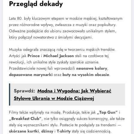
Przegląd dekady
Lata 80. były kluczowym etapem w modzie męskiej, kształtowanym
przez różnorodne wpływy, zwłaszcza z muzyki oraz popkultury.
Odważne podejście do ubioru zaowocowało unikalnym stylem,
który połączył nowatorstwo z śmiałymi decyzjami.
Muzyka odegrała znaczącą rolę w tworzeniu męskich trendów.
Artyści jak
Prince
i
Michael Jackson
stali na czołówce tej
rewolucji, ich unikalne style zyskały szerokie uznanie.
Przedstawiciele nowej fali wprowadzili
neonowe kolory
,
dopasowane marynarki
oraz
buty na wysokim obcasie
.
Sprawdź:
Modna i Wygodna: Jak Wybierać
Stylowe Ubrania w Modzie Ciążowej
Filmy także wpłynęły na modę. Produkcje, takie jak
„Top Gun”
i
„Breakfast Club”
, nie tylko osiągnęły sukces komercyjny, ale także
stały się wyznacznikami stylu. Postacie te podążały za trendami —
skórzane kurtki
,
dżinsy
i
T-shirty
stały się codziennością.