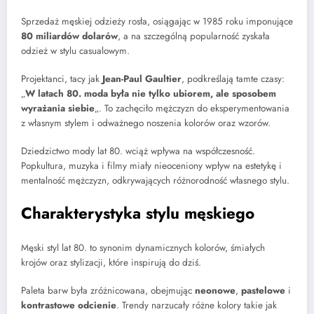
Sprzedaż męskiej odzieży rosła, osiągając w 1985 roku imponujące
80 miliardów dolarów
, a na szczególną popularność zyskała
odzież w stylu casualowym.
Projektanci, tacy jak
Jean-Paul Gaultier
, podkreślają tamte czasy:
„
W latach 80. moda była nie tylko ubiorem, ale sposobem
wyrażania siebie
„. To zachęciło mężczyzn do eksperymentowania
z własnym stylem i odważnego noszenia kolorów oraz wzorów.
Dziedzictwo mody lat 80. wciąż wpływa na współczesność.
Popkultura, muzyka i filmy miały nieoceniony wpływ na estetykę i
mentalność mężczyzn, odkrywających różnorodność własnego stylu.
Charakterystyka stylu męskiego
Męski styl lat 80. to synonim dynamicznych kolorów, śmiałych
krojów oraz stylizacji, które inspirują do dziś.
Paleta barw była zróżnicowana, obejmując
neonowe
,
pastelowe
i
kontrastowe odcienie
. Trendy narzucały różne kolory takie jak