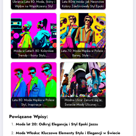
Ubrania Lata 80: Moda, Ikony i
Lata 80-te moda: Jak Neonowe
Wpływ na Współczesny Styl
Kolory Zdefiniowały Styl Epoki
Moda w Latach 80: Kolorowe
Lata 70: Moda Męska w Polsce -
Trendy i Ikony Stylu,…
Barwy, Style i…
Lata 80. Moda Męska w Polsce:
Modna Ulica: Zanurz się w
Styl, Inspiracje i…
Świecie Mody Ulicznej i…
Powiązane Wpisy:
Moda lat 20: Odkryj Elegancję i Styl Epoki Jazzu
Moda Włoska: Kluczowe Elementy Stylu i Elegancji w Świecie