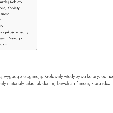
Każdej Kobiety
żdej Kobiety
esność
ylu
dy
 i jakość w jednym
lowych Mężczyzn
ndami
enną wygodę z elegancją. Królowały wtedy żywe kolory, od 
ły materiały takie jak denim, bawełna i flanela, które ideal