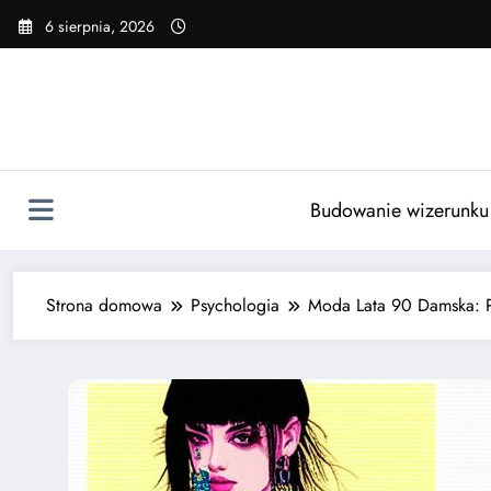
Skip
6 sierpnia, 2026
to
content
Budowanie wizerunku
Strona domowa
Psychologia
Moda Lata 90 Damska: Po