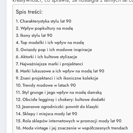
kreatywności, co sprawia, że nostalgia z tamtych lat 
Spis treści:
Charakterystyka stylu lat 90
Wpływ popkultury na modę
Ikony stylu lat 90
Top modelki i ich wpływ na modę
Gwiazdy pop i ich modowe inspiracje
Aktorki i ich kultowe stylizacje
Najważniejsze marki i projektanci
Marki luksusowe a ich wpływ na modę lat 90
Znani projektanci i ich ikoniczne kolekcje
Trendy modowe w latach 90
Styl grunge i jego wpływ na modę damską
Obcisłe legginsy i chokery: kultowe dodatki
Jeansowe ogrodniczki: powrót do klasyki
Sklepy i miejsca mody lat 90
Rola sklepów internetowych w promocji mody lat 90
Moda vintage i jej znaczenie w współczesnych trendach