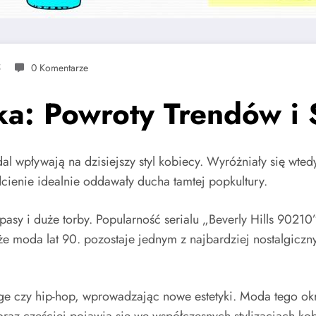
5
0 Komentarze
: Powroty Trendów i S
al wpływają na dzisiejszy styl kobiecy. Wyróżniały się wted
cienie idealnie oddawały ducha tamtej popkultury.
asy i duże torby. Popularność serialu „Beverly Hills 90210
, że moda lat 90. pozostaje jednym z najbardziej nostalgi
nge czy hip-hop, wprowadzając nowe estetyki. Moda tego o