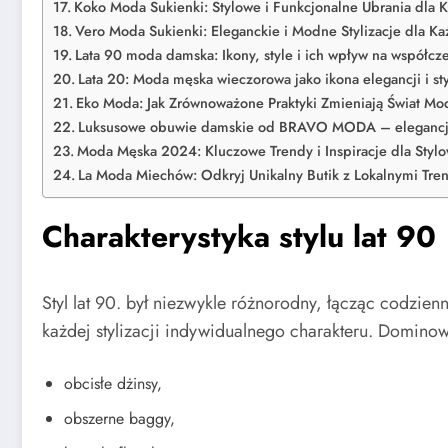
Koko Moda Sukienki: Stylowe i Funkcjonalne Ubrania dla 
Vero Moda Sukienki: Eleganckie i Modne Stylizacje dla Ka
Lata 90 moda damska: Ikony, style i ich wpływ na współcz
Lata 20: Moda męska wieczorowa jako ikona elegancji i st
Eko Moda: Jak Zrównoważone Praktyki Zmieniają Świat Mo
Luksusowe obuwie damskie od BRAVO MODA – elegancja
Moda Męska 2024: Kluczowe Trendy i Inspiracje dla Sty
La Moda Miechów: Odkryj Unikalny Butik z Lokalnymi Tre
Charakterystyka stylu lat 90
Styl lat 90. był niezwykle różnorodny, łącząc codzi
każdej stylizacji indywidualnego charakteru. Dominowa
obcisłe dżinsy,
obszerne baggy,