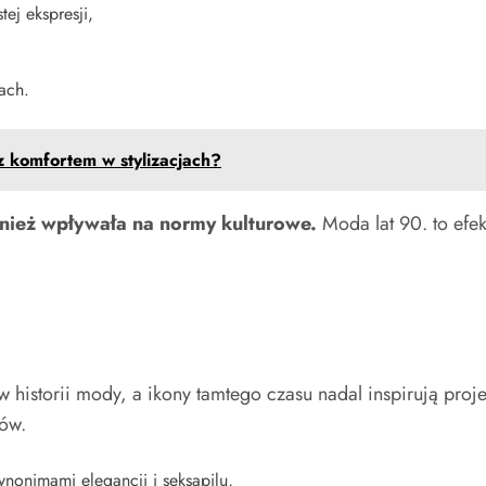
ej ekspresji,
ach.
z komfortem w stylizacjach?
ównież wpływała na normy kulturowe.
Moda lat 90. to efe
 historii mody, a ikony tamtego czasu nadal inspirują proje
dów.
nonimami elegancji i seksapilu,