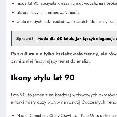
moda lat 90. sprzyjała wyrażaniu indywidualizmu i osobist
utwory muzyczne inspirowały modę,
wielu młodych ludzi naśladowało swoich idoli w stylizacj
Sprawdź:
Moda dla 60-latek: Jak łączyć elegancję 
Popkultura nie tylko kształtowała trendy, ale r
czyni z niej fascynujący temat do analizy.
Ikony stylu lat 90
Lata 90. to jeden z najbardziej wpływowych okresów w
aktorki miały duży wpływ na rozwój ówczesnych tren
Naomi Campbell, Cindy Crawford i Kate Moss stały się sy