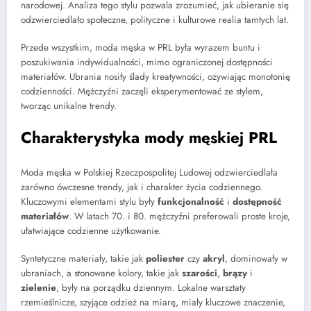
narodowej. Analiza tego stylu pozwala zrozumieć, jak ubieranie się
odzwierciedlało społeczne, polityczne i kulturowe realia tamtych lat.
Przede wszystkim, moda męska w PRL była wyrazem buntu i
poszukiwania indywidualności, mimo ograniczonej dostępności
materiałów. Ubrania nosiły ślady kreatywności, ożywiając monotonię
codzienności. Mężczyźni zaczęli eksperymentować ze stylem,
tworząc unikalne trendy.
Charakterystyka mody męskiej PRL
Moda męska w Polskiej Rzeczpospolitej Ludowej odzwierciedlała
zarówno ówczesne trendy, jak i charakter życia codziennego.
Kluczowymi elementami stylu były
funkcjonalność
i
dostępność
materiałów
. W latach 70. i 80. mężczyźni preferowali proste kroje,
ułatwiające codzienne użytkowanie.
Syntetyczne materiały, takie jak
poliester
czy
akryl
, dominowały w
ubraniach, a stonowane kolory, takie jak
szarości
,
brązy
i
zielenie
, były na porządku dziennym. Lokalne warsztaty
rzemieślnicze, szyjące odzież na miarę, miały kluczowe znaczenie,