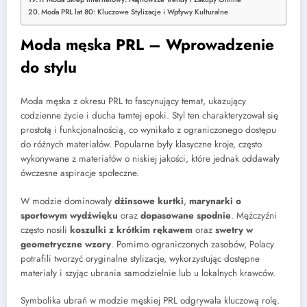
Moda PRL lat 80: Kluczowe Stylizacje i Wpływy Kulturalne
Moda męska PRL – Wprowadzenie
do stylu
Moda męska z okresu PRL to fascynujący temat, ukazujący
codzienne życie i ducha tamtej epoki. Styl ten charakteryzował się
prostotą i funkcjonalnością, co wynikało z ograniczonego dostępu
do różnych materiałów. Popularne były klasyczne kroje, często
wykonywane z materiałów o niskiej jakości, które jednak oddawały
ówczesne aspiracje społeczne.
W modzie dominowały
dżinsowe kurtki
,
marynarki o
sportowym wydźwięku
oraz
dopasowane spodnie
. Mężczyźni
często nosili
koszulki z krótkim rękawem
oraz
swetry w
geometryczne wzory
. Pomimo ograniczonych zasobów, Polacy
potrafili tworzyć oryginalne stylizacje, wykorzystując dostępne
materiały i szyjąc ubrania samodzielnie lub u lokalnych krawców.
Symbolika ubrań w modzie męskiej PRL odgrywała kluczową rolę.