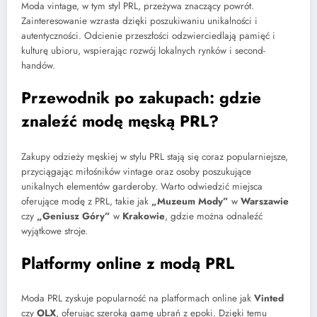
Moda vintage, w tym styl PRL, przeżywa znaczący powrót.
Zainteresowanie wzrasta dzięki poszukiwaniu unikalności i
autentyczności. Odcienie przeszłości odzwierciedlają pamięć i
kulturę ubioru, wspierając rozwój lokalnych rynków i second-
handów.
Przewodnik po zakupach: gdzie
znaleźć modę męską PRL?
Zakupy odzieży męskiej w stylu PRL stają się coraz popularniejsze,
przyciągając miłośników vintage oraz osoby poszukujące
unikalnych elementów garderoby. Warto odwiedzić miejsca
oferujące modę z PRL, takie jak
„Muzeum Mody”
w
Warszawie
czy
„Geniusz Góry”
w
Krakowie
, gdzie można odnaleźć
wyjątkowe stroje.
Platformy online z modą PRL
Moda PRL zyskuje popularność na platformach online jak
Vinted
czy
OLX
, oferując szeroką gamę ubrań z epoki. Dzięki temu