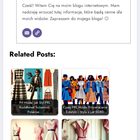
Cześć! Witam Cię na moim blogu internetowym. Mam
nadzieję wrzucać tutaj informacje, które będą cenne dla
moich widzów. Zapraszam do mojego bloga! 🙂
Related Posts:
Prl Moda: Jak Styl PRL
Kształtował Tożsamość
Czasy PRL Moda: Przywracanie
Polaków…
Estetyki i Stylu z Lat 50-80.