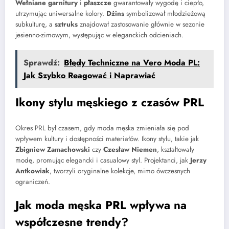
Wełniane garnitury
i
płaszcze
gwarantowały wygodę i ciepło,
utrzymując uniwersalne kolory.
Dżins
symbolizował młodzieżową
subkulturę, a
sztruks
znajdował zastosowanie głównie w sezonie
jesienno-zimowym, występując w eleganckich odcieniach.
Sprawdź:
Błędy Techniczne na Vero Moda PL:
Jak Szybko Reagować i Naprawiać
Ikony stylu męskiego z czasów PRL
Okres PRL był czasem, gdy moda męska zmieniała się pod
wpływem kultury i dostępności materiałów. Ikony stylu, takie jak
Zbigniew Zamachowski
czy
Czesław Niemen
, kształtowały
modę, promując elegancki i casualowy styl. Projektanci, jak
Jerzy
Antkowiak
, tworzyli oryginalne kolekcje, mimo ówczesnych
ograniczeń.
Jak moda męska PRL wpływa na
współczesne trendy?