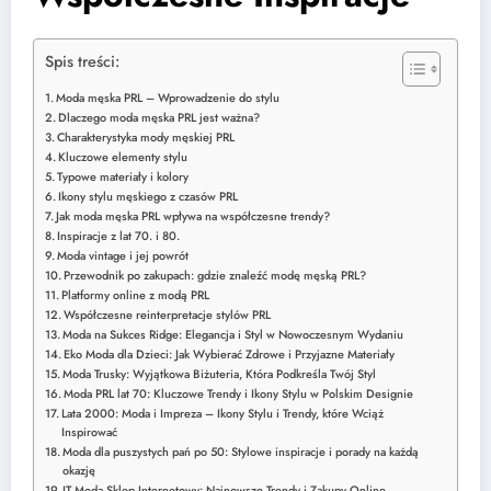
Spis treści:
Moda męska PRL – Wprowadzenie do stylu
Dlaczego moda męska PRL jest ważna?
Charakterystyka mody męskiej PRL
Kluczowe elementy stylu
Typowe materiały i kolory
Ikony stylu męskiego z czasów PRL
Jak moda męska PRL wpływa na współczesne trendy?
Inspiracje z lat 70. i 80.
Moda vintage i jej powrót
Przewodnik po zakupach: gdzie znaleźć modę męską PRL?
Platformy online z modą PRL
Współczesne reinterpretacje stylów PRL
Moda na Sukces Ridge: Elegancja i Styl w Nowoczesnym Wydaniu
Eko Moda dla Dzieci: Jak Wybierać Zdrowe i Przyjazne Materiały
Moda Trusky: Wyjątkowa Biżuteria, Która Podkreśla Twój Styl
Moda PRL lat 70: Kluczowe Trendy i Ikony Stylu w Polskim Designie
Lata 2000: Moda i Impreza – Ikony Stylu i Trendy, które Wciąż
Inspirować
Moda dla puszystych pań po 50: Stylowe inspiracje i porady na każdą
okazję
IT Moda Sklep Internetowy: Najnowsze Trendy i Zakupy Online