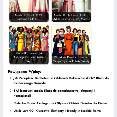
Moda dla 50-latki 2024:
Moda PRL - Sukienki: Odkryj
Inspiracje z PRL i…
Styl Retro w Dzisiejszej Modzie
Moda PRL damska: Jak
Stylizacje Odzwierciedlały
PRL Moda Damska: Historia i
Erę…
Wpływ Stylu na Polskie Trendy
Powiązane Wpisy:
Jak Zarządzać Budżetem w Zakładach Bukmacherskich? Klucz do
Skutecznego Hazardu
Styl francuski moda: Klucz do ponadczasowej elegancji i
nonszalancji
Malecka Moda: Ekologiczna i Stylowa Odzież Damska dla Ciebie
Ubiór Lata 90: Kluczowe Elementy i Trendy w Modzie Retro