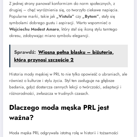
Z jednej strony panował konformizm do norm społecznych, z
drugiej – chęć wyróżnienia się, co tworzyło ciekawe napięcia.
Popularne marki, takie jak
„Vistula”
czy
„Bytom”
, stały się
symbolami dobrego gustu i aspiracji. Warto wspomnieć o
Wojciechu Modest Amaro
, który stał się ikoną stylu tamtego
okresu, zdobywając miano symbolu elegancji.
Sprawdź:
Wiosna pełna blasku – biżuteria,
która przynosi szczęście 2
Historia mody męskiej w PRL to nie tylko opowieść o ubraniach, ale
również o kulturze i stylu życia. Styl ten zasługuje na głębsze
badania, gdyż dostarcza cennych lekcji o twórczości, adaptacji i
różnorodności, zwłaszcza w trudnych czasach.
Dlaczego moda męska PRL jest
ważna?
Moda męska PRL odgrywała istotną rolę w historii i tożsamości