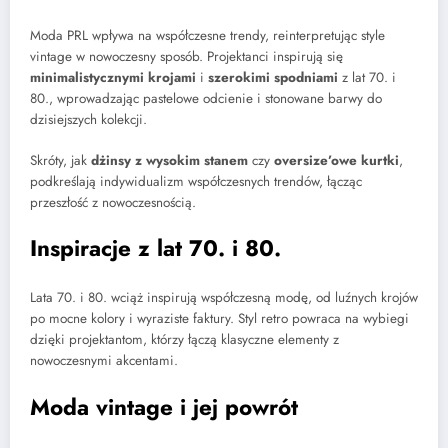
Moda PRL wpływa na współczesne trendy, reinterpretując style
vintage w nowoczesny sposób. Projektanci inspirują się
minimalistycznymi krojami
i
szerokimi spodniami
z lat 70. i
80., wprowadzając pastelowe odcienie i stonowane barwy do
dzisiejszych kolekcji.
Skróty, jak
dżinsy z wysokim stanem
czy
oversize’owe kurtki
,
podkreślają indywidualizm współczesnych trendów, łącząc
przeszłość z nowoczesnością.
Inspiracje z lat 70. i 80.
Lata 70. i 80. wciąż inspirują współczesną modę, od luźnych krojów
po mocne kolory i wyraziste faktury. Styl retro powraca na wybiegi
dzięki projektantom, którzy łączą klasyczne elementy z
nowoczesnymi akcentami.
Moda vintage i jej powrót