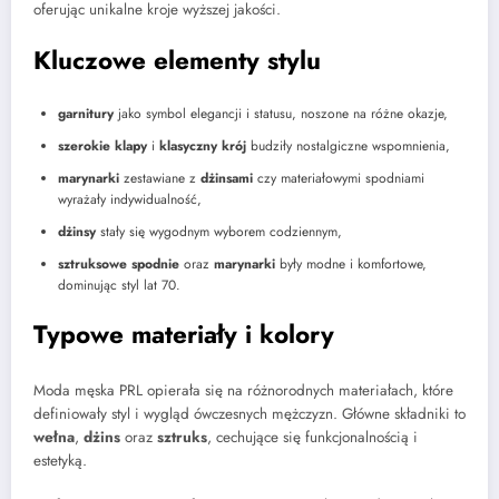
oferując unikalne kroje wyższej jakości.
Kluczowe elementy stylu
garnitury
jako symbol elegancji i statusu, noszone na różne okazje,
szerokie klapy
i
klasyczny krój
budziły nostalgiczne wspomnienia,
marynarki
zestawiane z
dżinsami
czy materiałowymi spodniami
wyrażały indywidualność,
dżinsy
stały się wygodnym wyborem codziennym,
sztruksowe spodnie
oraz
marynarki
były modne i komfortowe,
dominując styl lat 70.
Typowe materiały i kolory
Moda męska PRL opierała się na różnorodnych materiałach, które
definiowały styl i wygląd ówczesnych mężczyzn. Główne składniki to
wełna
,
dżins
oraz
sztruks
, cechujące się funkcjonalnością i
estetyką.