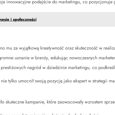
oje innowacyjne podejście do marketingu, co pozycjonuje g
esie i społeczności
ano mu za wyjątkową kreatywność oraz skuteczność w realiza
ogromne uznanie w branży, edukując nowoczesnych markete
o prestiżowych nagród w dziedzinie marketingu, co podkreś
ie tylko umocnił swoją pozycję jako ekspert w strategii ma
ziło skuteczne kampanie, które zaowocowały wzrostem sprze