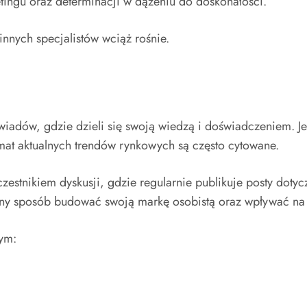
tingu oraz determinacji w dążeniu do doskonałości.
innych specjalistów wciąż rośnie.
ywiadów, gdzie dzieli się swoją wiedzą i doświadczeniem.
emat aktualnych trendów rynkowych są często cytowane.
estnikiem dyskusji, gdzie regularnie publikuje posty dotyc
ktywny sposób budować swoją markę osobistą oraz wpływać na
tym: