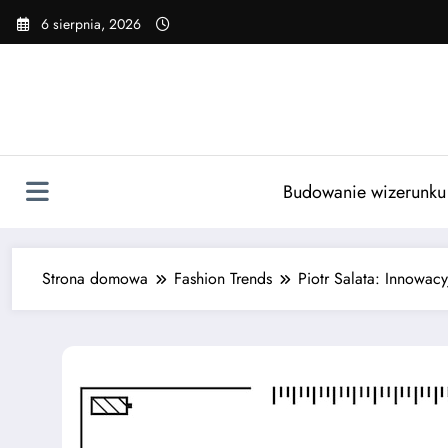
Skip
6 sierpnia, 2026
to
content
Budowanie wizerunku
Strona domowa
Fashion Trends
Piotr Salata: Innowac