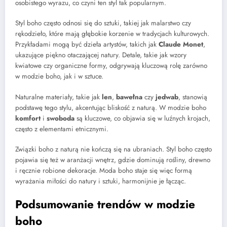
osobistego wyrazu, co czyni ten styl tak popularnym.
Styl boho często odnosi się do sztuki, takiej jak malarstwo czy
rękodzieło, które mają głębokie korzenie w tradycjach kulturowych.
Przykładami mogą być dzieła artystów, takich jak
Claude Monet
,
ukazujące piękno otaczającej natury. Detale, takie jak wzory
kwiatowe czy organiczne formy, odgrywają kluczową rolę zarówno
w modzie boho, jak i w sztuce.
Naturalne materiały, takie jak
len
,
bawełna
czy
jedwab
, stanowią
podstawę tego stylu, akcentując bliskość z naturą. W modzie boho
komfort
i
swoboda
są kluczowe, co objawia się w luźnych krojach,
często z elementami etnicznymi.
Związki boho z naturą nie kończą się na ubraniach. Styl boho często
pojawia się też w aranżacji wnętrz, gdzie dominują rośliny, drewno
i ręcznie robione dekoracje. Moda boho staje się więc formą
wyrażania miłości do natury i sztuki, harmonijnie je łącząc.
Podsumowanie trendów w modzie
boho