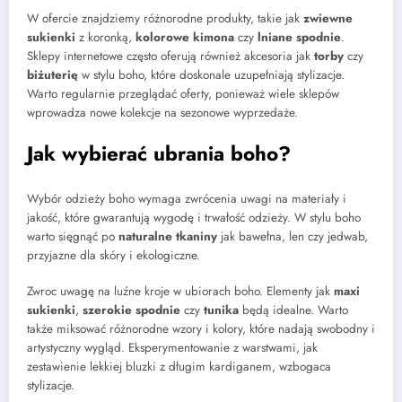
W ofercie znajdziemy różnorodne produkty, takie jak
zwiewne
sukienki
z koronką,
kolorowe kimona
czy
lniane spodnie
.
Sklepy internetowe często oferują również akcesoria jak
torby
czy
biżuterię
w stylu boho, które doskonale uzupełniają stylizacje.
Warto regularnie przeglądać oferty, ponieważ wiele sklepów
wprowadza nowe kolekcje na sezonowe wyprzedaże.
Jak wybierać ubrania boho?
Wybór odzieży boho wymaga zwrócenia uwagi na materiały i
jakość, które gwarantują wygodę i trwałość odzieży. W stylu boho
warto sięgnąć po
naturalne tkaniny
jak bawełna, len czy jedwab,
przyjazne dla skóry i ekologiczne.
Zwroc uwagę na luźne kroje w ubiorach boho. Elementy jak
maxi
sukienki
,
szerokie spodnie
czy
tunika
będą idealne. Warto
także miksować różnorodne wzory i kolory, które nadają swobodny i
artystyczny wygląd. Eksperymentowanie z warstwami, jak
zestawienie lekkiej bluzki z długim kardiganem, wzbogaca
stylizacje.