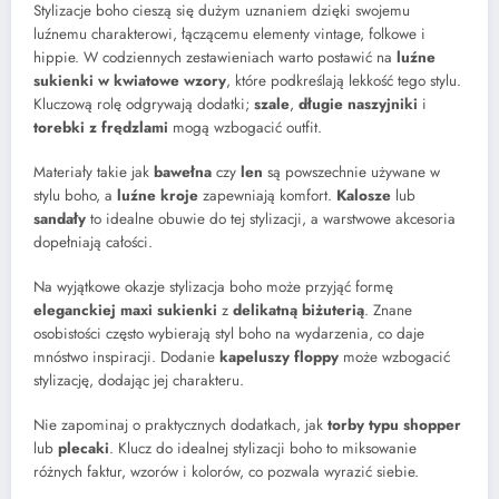
Stylizacje boho cieszą się dużym uznaniem dzięki swojemu
luźnemu charakterowi, łączącemu elementy vintage, folkowe i
hippie. W codziennych zestawieniach warto postawić na
luźne
sukienki w kwiatowe wzory
, które podkreślają lekkość tego stylu.
Kluczową rolę odgrywają dodatki;
szale
,
długie naszyjniki
i
torebki z frędzlami
mogą wzbogacić outfit.
Materiały takie jak
bawełna
czy
len
są powszechnie używane w
stylu boho, a
luźne kroje
zapewniają komfort.
Kalosze
lub
sandały
to idealne obuwie do tej stylizacji, a warstwowe akcesoria
dopełniają całości.
Na wyjątkowe okazje stylizacja boho może przyjąć formę
eleganckiej maxi sukienki
z
delikatną biżuterią
. Znane
osobistości często wybierają styl boho na wydarzenia, co daje
mnóstwo inspiracji. Dodanie
kapeluszy floppy
może wzbogacić
stylizację, dodając jej charakteru.
Nie zapominaj o praktycznych dodatkach, jak
torby typu shopper
lub
plecaki
. Klucz do idealnej stylizacji boho to miksowanie
różnych faktur, wzorów i kolorów, co pozwala wyrazić siebie.