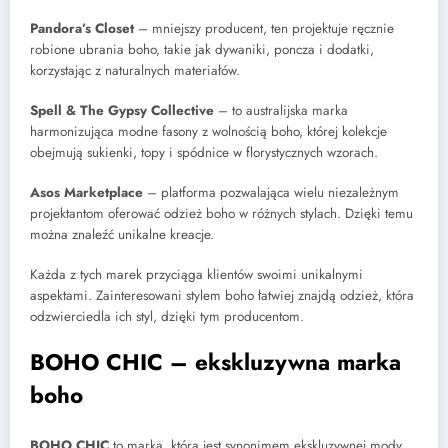
Pandora’s Closet
– mniejszy producent, ten projektuje ręcznie
robione ubrania boho, takie jak dywaniki, poncza i dodatki,
korzystając z naturalnych materiałów.
Spell & The Gypsy Collective
– to australijska marka
harmonizująca modne fasony z wolnością boho, której kolekcje
obejmują sukienki, topy i spódnice w florystycznych wzorach.
Asos Marketplace
– platforma pozwalająca wielu niezależnym
projektantom oferować odzież boho w różnych stylach. Dzięki temu
można znaleźć unikalne kreacje.
Każda z tych marek przyciąga klientów swoimi unikalnymi
aspektami. Zainteresowani stylem boho łatwiej znajdą odzież, która
odzwierciedla ich styl, dzięki tym producentom.
BOHO CHIC – ekskluzywna marka
boho
BOHO CHIC
to marka, która jest synonimem ekskluzywnej mody