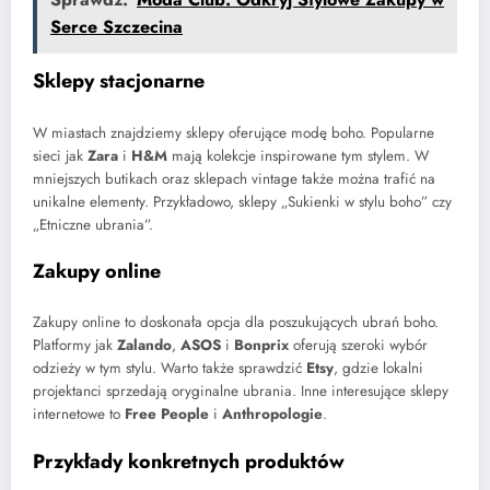
Serce Szczecina
Sklepy stacjonarne
W miastach znajdziemy sklepy oferujące modę boho. Popularne
sieci jak
Zara
i
H&M
mają kolekcje inspirowane tym stylem. W
mniejszych butikach oraz sklepach vintage także można trafić na
unikalne elementy. Przykładowo, sklepy „Sukienki w stylu boho” czy
„Etniczne ubrania”.
Zakupy online
Zakupy online to doskonała opcja dla poszukujących ubrań boho.
Platformy jak
Zalando
,
ASOS
i
Bonprix
oferują szeroki wybór
odzieży w tym stylu. Warto także sprawdzić
Etsy
, gdzie lokalni
projektanci sprzedają oryginalne ubrania. Inne interesujące sklepy
internetowe to
Free People
i
Anthropologie
.
Przykłady konkretnych produktów