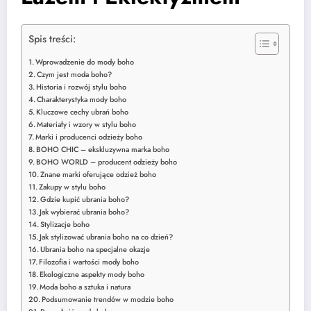
Spis treści:
Wprowadzenie do mody boho
Czym jest moda boho?
Historia i rozwój stylu boho
Charakterystyka mody boho
Kluczowe cechy ubrań boho
Materiały i wzory w stylu boho
Marki i producenci odzieży boho
BOHO CHIC – ekskluzywna marka boho
BOHO WORLD – producent odzieży boho
Znane marki oferujące odzież boho
Zakupy w stylu boho
Gdzie kupić ubrania boho?
Jak wybierać ubrania boho?
Stylizacje boho
Jak stylizować ubrania boho na co dzień?
Ubrania boho na specjalne okazje
Filozofia i wartości mody boho
Ekologiczne aspekty mody boho
Moda boho a sztuka i natura
Podsumowanie trendów w modzie boho