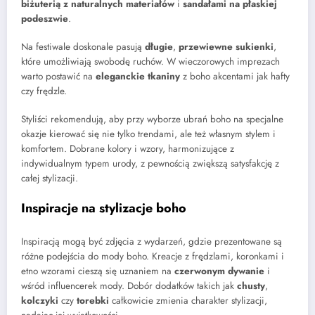
biżuterią z naturalnych materiałów
i
sandałami na płaskiej
podeszwie
.
Na festiwale doskonale pasują
długie
,
przewiewne sukienki
,
które umożliwiają swobodę ruchów. W wieczorowych imprezach
warto postawić na
eleganckie tkaniny
z boho akcentami jak hafty
czy frędzle.
Styliści rekomendują, aby przy wyborze ubrań boho na specjalne
okazje kierować się nie tylko trendami, ale też własnym stylem i
komfortem. Dobrane kolory i wzory, harmonizujące z
indywidualnym typem urody, z pewnością zwiększą satysfakcję z
całej stylizacji.
Inspiracje na stylizacje boho
Inspiracją mogą być zdjęcia z wydarzeń, gdzie prezentowane są
różne podejścia do mody boho. Kreacje z frędzlami, koronkami i
etno wzorami cieszą się uznaniem na
czerwonym dywanie
i
wśród influencerek mody. Dobór dodatków takich jak
chusty
,
kolczyki
czy
torebki
całkowicie zmienia charakter stylizacji,