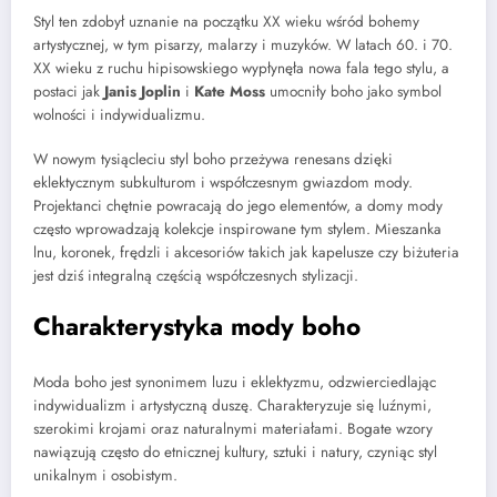
Styl ten zdobył uznanie na początku XX wieku wśród bohemy
artystycznej, w tym pisarzy, malarzy i muzyków. W latach 60. i 70.
XX wieku z ruchu hipisowskiego wypłynęła nowa fala tego stylu, a
postaci jak
Janis Joplin
i
Kate Moss
umocniły boho jako symbol
wolności i indywidualizmu.
W nowym tysiącleciu styl boho przeżywa renesans dzięki
eklektycznym subkulturom i współczesnym gwiazdom mody.
Projektanci chętnie powracają do jego elementów, a domy mody
często wprowadzają kolekcje inspirowane tym stylem. Mieszanka
lnu, koronek, frędzli i akcesoriów takich jak kapelusze czy biżuteria
jest dziś integralną częścią współczesnych stylizacji.
Charakterystyka mody boho
Moda boho jest synonimem luzu i eklektyzmu, odzwierciedlając
indywidualizm i artystyczną duszę. Charakteryzuje się luźnymi,
szerokimi krojami oraz naturalnymi materiałami. Bogate wzory
nawiązują często do etnicznej kultury, sztuki i natury, czyniąc styl
unikalnym i osobistym.