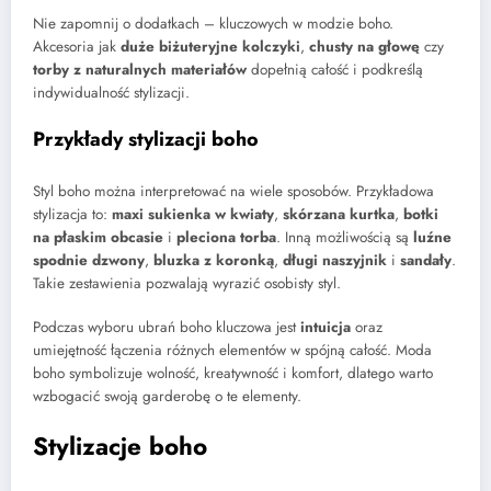
Nie zapomnij o dodatkach – kluczowych w modzie boho.
Akcesoria jak
duże biżuteryjne kolczyki
,
chusty na głowę
czy
torby z naturalnych materiałów
dopełnią całość i podkreślą
indywidualność stylizacji.
Przykłady stylizacji boho
Styl boho można interpretować na wiele sposobów. Przykładowa
stylizacja to:
maxi sukienka w kwiaty
,
skórzana kurtka
,
botki
na płaskim obcasie
i
pleciona torba
. Inną możliwością są
luźne
spodnie dzwony
,
bluzka z koronką
,
długi naszyjnik
i
sandały
.
Takie zestawienia pozwalają wyrazić osobisty styl.
Podczas wyboru ubrań boho kluczowa jest
intuicja
oraz
umiejętność łączenia różnych elementów w spójną całość. Moda
boho symbolizuje wolność, kreatywność i komfort, dlatego warto
wzbogacić swoją garderobę o te elementy.
Stylizacje boho