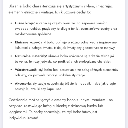
Ubrania boho charakteryzują się artystycznym stylem, integrując
elementy etniczne i vintage. Ich kluczowe cechy to:
Luźne kroje:
ubrania są często oversize, co zapewnia komfort i
swobodę ruchów, przykłady to długie tuniki, oversize’owe swetry oraz
rozkloszowane spódnice.
Etniczne wzory:
styl boho obfituje w różnorodne wzory inspirowane
kulturami z całego świata, takie jak kwiaty czy geometryczne motywy.
Naturalne materiały:
ubrania boho wykonane są z tkanin takich jak
bawełna, len czy jedwab, co podkreśla ich ekologiczny charakter.
Warstwowość:
styl boho lubi zestawianie ze sobą różnych elementów
odzieży, co pozwala tworzyć unikalne stylizacje.
Akcesoria:
stylizacje uzupełniają biżuteria i dodatki, takie jak długie
naszyjniki, szaliki czy kapelusze.
Codziennie można łączyć elementy boho z innymi trendami, na
przykład zestawiając luźną sukienkę z dżinsową kurtką lub
legginsami. Te cechy sprawiają, że styl boho łatwo jest
indywidualizować.