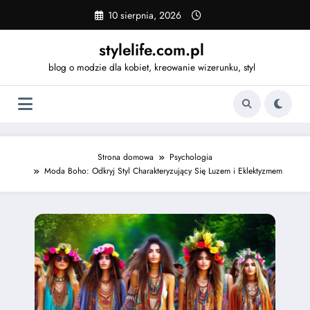
Skip
10 sierpnia, 2026
to
content
stylelife.com.pl
blog o modzie dla kobiet, kreowanie wizerunku, styl
Strona domowa
Psychologia
Moda Boho: Odkryj Styl Charakteryzujący Się Luzem i Eklektyzmem