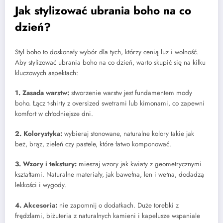
Jak stylizować ubrania boho na co
dzień?
Styl boho to doskonały wybór dla tych, którzy cenią luz i wolność.
Aby stylizować ubrania boho na co dzień, warto skupić się na kilku
kluczowych aspektach:
1. Zasada warstw:
stworzenie warstw jest fundamentem mody
boho. Łącz t-shirty z oversized swetrami lub kimonami, co zapewni
komfort w chłodniejsze dni.
2. Kolorystyka:
wybieraj stonowane, naturalne kolory takie jak
beż, brąz, zieleń czy pastele, które łatwo komponować.
3. Wzory i tekstury:
mieszaj wzory jak kwiaty z geometrycznymi
kształtami. Naturalne materiały, jak bawełna, len i wełna, dodadzą
lekkości i wygody.
4. Akcesoria:
nie zapomnij o dodatkach. Duże torebki z
frędzlami, biżuteria z naturalnych kamieni i kapelusze wspaniale