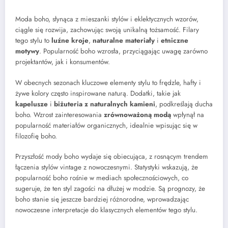
Moda boho, słynąca z mieszanki stylów i eklektycznych wzorów,
ciągle się rozwija, zachowując swoją unikalną tożsamość. Filary
tego stylu to
luźne kroje
,
naturalne materiały
i
etniczne
motywy
. Popularność boho wzrosła, przyciągając uwagę zarówno
projektantów, jak i konsumentów.
W obecnych sezonach kluczowe elementy stylu to frędzle, hafty i
żywe kolory często inspirowane naturą. Dodatki, takie jak
kapelusze
i
biżuteria z naturalnych kamieni
, podkreślają ducha
boho. Wzrost zainteresowania
zrównoważoną modą
wpłynął na
popularność materiałów organicznych, idealnie wpisując się w
filozofię boho.
Przyszłość mody boho wydaje się obiecująca, z rosnącym trendem
łączenia stylów vintage z nowoczesnymi. Statystyki wskazują, że
popularność boho rośnie w mediach społecznościowych, co
sugeruje, że ten styl zagości na dłużej w modzie. Są prognozy, że
boho stanie się jeszcze bardziej różnorodne, wprowadzając
nowoczesne interpretacje do klasycznych elementów tego stylu.