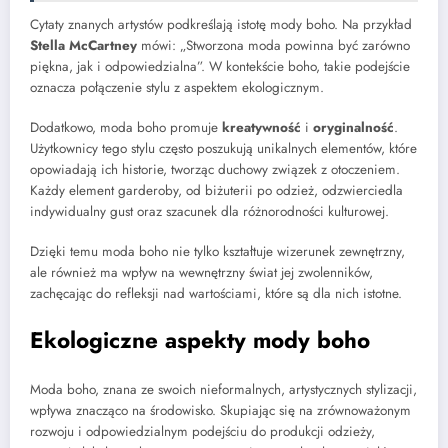
Cytaty znanych artystów podkreślają istotę mody boho. Na przykład
Stella McCartney
mówi: „Stworzona moda powinna być zarówno
piękna, jak i odpowiedzialna”. W kontekście boho, takie podejście
oznacza połączenie stylu z aspektem ekologicznym.
Dodatkowo, moda boho promuje
kreatywność
i
oryginalność
.
Użytkownicy tego stylu często poszukują unikalnych elementów, które
opowiadają ich historie, tworząc duchowy związek z otoczeniem.
Każdy element garderoby, od biżuterii po odzież, odzwierciedla
indywidualny gust oraz szacunek dla różnorodności kulturowej.
Dzięki temu moda boho nie tylko kształtuje wizerunek zewnętrzny,
ale również ma wpływ na wewnętrzny świat jej zwolenników,
zachęcając do refleksji nad wartościami, które są dla nich istotne.
Ekologiczne aspekty mody boho
Moda boho, znana ze swoich nieformalnych, artystycznych stylizacji,
wpływa znacząco na środowisko. Skupiając się na zrównoważonym
rozwoju i odpowiedzialnym podejściu do produkcji odzieży,