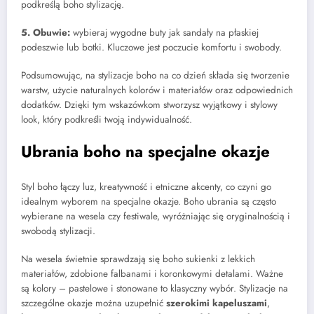
podkreślą boho stylizację.
5. Obuwie:
wybieraj wygodne buty jak sandały na płaskiej
podeszwie lub botki. Kluczowe jest poczucie komfortu i swobody.
Podsumowując, na stylizacje boho na co dzień składa się tworzenie
warstw, użycie naturalnych kolorów i materiałów oraz odpowiednich
dodatków. Dzięki tym wskazówkom stworzysz wyjątkowy i stylowy
look, który podkreśli twoją indywidualność.
Ubrania boho na specjalne okazje
Styl boho łączy luz, kreatywność i etniczne akcenty, co czyni go
idealnym wyborem na specjalne okazje. Boho ubrania są często
wybierane na wesela czy festiwale, wyróżniając się oryginalnością i
swobodą stylizacji.
Na wesela świetnie sprawdzają się boho sukienki z lekkich
materiałów, zdobione falbanami i koronkowymi detalami. Ważne
są kolory – pastelowe i stonowane to klasyczny wybór. Stylizacje na
szczególne okazje można uzupełnić
szerokimi kapeluszami
,