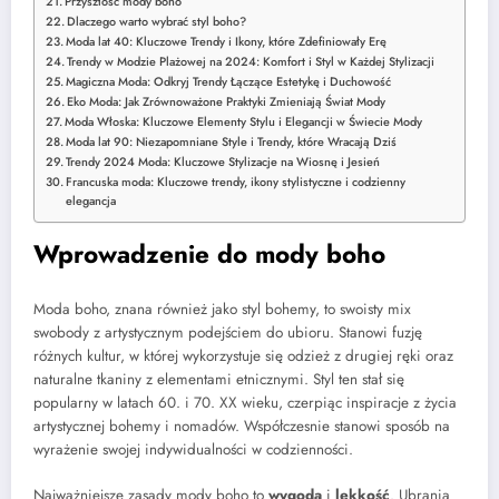
Przyszłość mody boho
Dlaczego warto wybrać styl boho?
Moda lat 40: Kluczowe Trendy i Ikony, które Zdefiniowały Erę
Trendy w Modzie Plażowej na 2024: Komfort i Styl w Każdej Stylizacji
Magiczna Moda: Odkryj Trendy Łączące Estetykę i Duchowość
Eko Moda: Jak Zrównoważone Praktyki Zmieniają Świat Mody
Moda Włoska: Kluczowe Elementy Stylu i Elegancji w Świecie Mody
Moda lat 90: Niezapomniane Style i Trendy, które Wracają Dziś
Trendy 2024 Moda: Kluczowe Stylizacje na Wiosnę i Jesień
Francuska moda: Kluczowe trendy, ikony stylistyczne i codzienny
elegancja
Wprowadzenie do mody boho
Moda boho, znana również jako styl bohemy, to swoisty mix
swobody z artystycznym podejściem do ubioru. Stanowi fuzję
różnych kultur, w której wykorzystuje się odzież z drugiej ręki oraz
naturalne tkaniny z elementami etnicznymi. Styl ten stał się
popularny w latach 60. i 70. XX wieku, czerpiąc inspiracje z życia
artystycznej bohemy i nomadów. Współczesnie stanowi sposób na
wyrażenie swojej indywidualności w codzienności.
Najważniejsze zasady mody boho to
wygoda
i
lekkość
. Ubrania