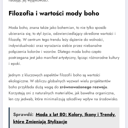
nadając jej wyjątkowości.
Filozofia i wartości mody boho
Moda boho, znana także jako bohemian, to nie tylko sposób
ubierania się; to styl życia, odzwierciedlający określone wartości i
filozofę. W centrum tego trendu leży dążenie do wolności,
indywidualności oraz wyrażania siebie przez niebanalne
połączenia kolorów i wzorów. Dlatego moda boho często
postrzegana jest jako manifest artystyczny, łącząc różnorodne kultury
i epoki.
Jednym z kluczowych aspektów filozofii boho są wartości
ekologiczne. W obliczu globalnych wyzwań wielu projektantów
boho przykłada dużą wagę do
zrównoważonego rozwoju
.
Korzystają oni z naturalnych materiałów, jak bawełna organiczna,
len czy jedwab, które minimalizują szkodliwy wpływ na środowisko.
Sprawdź:
Moda z lat 80: Kolory, Ikony i Trendy,
które Zmieniają Stylizacje