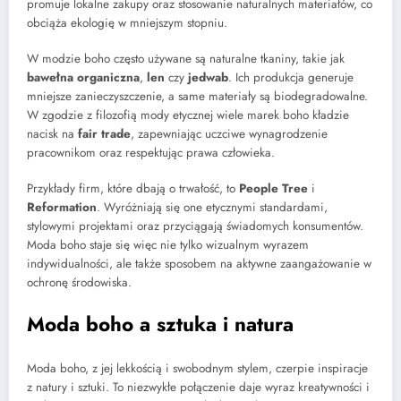
promuje lokalne zakupy oraz stosowanie naturalnych materiałów, co
obciąża ekologię w mniejszym stopniu.
W modzie boho często używane są naturalne tkaniny, takie jak
bawełna organiczna
,
len
czy
jedwab
. Ich produkcja generuje
mniejsze zanieczyszczenie, a same materiały są biodegradowalne.
W zgodzie z filozofią mody etycznej wiele marek boho kładzie
nacisk na
fair trade
, zapewniając uczciwe wynagrodzenie
pracownikom oraz respektując prawa człowieka.
Przykłady firm, które dbają o trwałość, to
People Tree
i
Reformation
. Wyróżniają się one etycznymi standardami,
stylowymi projektami oraz przyciągają świadomych konsumentów.
Moda boho staje się więc nie tylko wizualnym wyrazem
indywidualności, ale także sposobem na aktywne zaangażowanie w
ochronę środowiska.
Moda boho a sztuka i natura
Moda boho, z jej lekkością i swobodnym stylem, czerpie inspiracje
z natury i sztuki. To niezwykłe połączenie daje wyraz kreatywności i