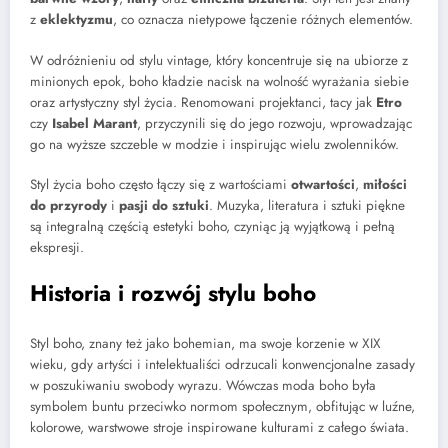
z
eklektyzmu
, co oznacza nietypowe łączenie różnych elementów.
W odróżnieniu od stylu vintage, który koncentruje się na ubiorze z
minionych epok, boho kładzie nacisk na wolność wyrażania siebie
oraz artystyczny styl życia. Renomowani projektanci, tacy jak
Etro
czy
Isabel Marant
, przyczynili się do jego rozwoju, wprowadzając
go na wyższe szczeble w modzie i inspirując wielu zwolenników.
Styl życia boho często łączy się z wartościami
otwartości
,
miłości
do przyrody
i
pasji do sztuki
. Muzyka, literatura i sztuki piękne
są integralną częścią estetyki boho, czyniąc ją wyjątkową i pełną
ekspresji.
Historia i rozwój stylu boho
Styl boho, znany też jako bohemian, ma swoje korzenie w XIX
wieku, gdy artyści i intelektualiści odrzucali konwencjonalne zasady
w poszukiwaniu swobody wyrazu. Wówczas moda boho była
symbolem buntu przeciwko normom społecznym, obfitując w luźne,
kolorowe, warstwowe stroje inspirowane kulturami z całego świata.