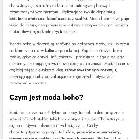
charakteryzują się luźnymi fasonami, intensywną barwą i
różnorodnymi wzornictwami. Stylizacje te zwykle dopełniają
biżuteria etniczna
,
kapelusze
czy
szaliki
. Moda boho nawiązuje
także do natury, czego wyrazem jest wykorzystywanie organicznych
materiałów i rękodzielniczych technik.
Trendy boho widoczne są zarówno na pokazach mody, jak i w życiu
codziennym oraz w kulturze popularnej. Popularność stylu boho
rośnie, gdyż celebryci, influencerzy i projektanci sięgają po jego
elementy, promując go wśród szerokiej publiczności. Moda ta coraz
częściej wiąże się także z ideą
zrównoważonego rozwoju
,
przyciągając osoby poszukujące ekologicznych i etycznych
rozwiązań w modzie.
Czym jest moda boho?
Moda boho, zwana też stylem bohemy, to niebanalne połączenie
sztuki i różnych stylów, takich jak vintage i hippie. Charakteryzuje
się ona indywidualizmem i swobodą życia. Cechy
charakterystyczne tego stylu to
luźne
,
przewiewne materiały
,
barwne wzory
,
hafty
oraz
etniczna biżuteria
. Styl ten jest znany