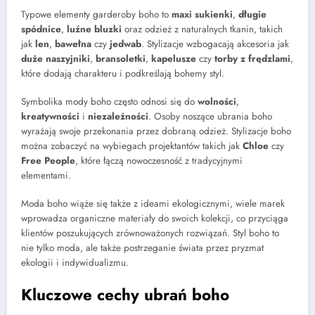
Typowe elementy garderoby boho to
maxi sukienki
,
długie
spódnice
,
luźne bluzki
oraz odzież z naturalnych tkanin, takich
jak
len
,
bawełna
czy
jedwab
. Stylizacje wzbogacają akcesoria jak
duże naszyjniki
,
bransoletki
,
kapelusze
czy
torby z frędzlami
,
które dodają charakteru i podkreślają bohemy styl.
Symbolika mody boho często odnosi się do
wolności
,
kreatywności
i
niezależności
. Osoby noszące ubrania boho
wyrażają swoje przekonania przez dobraną odzież. Stylizacje boho
można zobaczyć na wybiegach projektantów takich jak
Chloe
czy
Free People
, które łączą nowoczesność z tradycyjnymi
elementami.
Moda boho wiąże się także z ideami ekologicznymi, wiele marek
wprowadza organiczne materiały do swoich kolekcji, co przyciąga
klientów poszukujących zrównoważonych rozwiązań. Styl boho to
nie tylko moda, ale także postrzeganie świata przez pryzmat
ekologii i indywidualizmu.
Kluczowe cechy ubrań boho