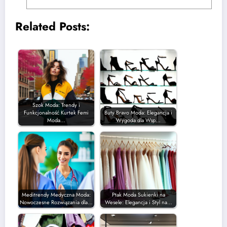
Related Posts:
Szok Moda: Trendy i
Funkcjonalność Kurtek Femi
Buty Bravo Moda: Elegancja i
Moda…
Wygoda dla Wsp…
Meditrendy Medyczna Moda:
Ptak Moda Sukienki na
Nowoczesne Rozwiązania dla…
Wesele: Elegancja i Styl na…