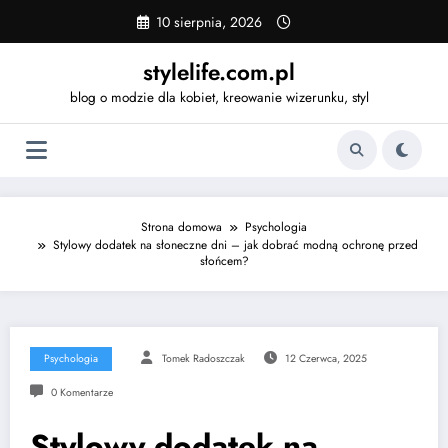
Skip
10 sierpnia, 2026
to
content
stylelife.com.pl
blog o modzie dla kobiet, kreowanie wizerunku, styl
Strona domowa
Psychologia
Stylowy dodatek na słoneczne dni – jak dobrać modną ochronę przed
słońcem?
Psychologia
Tomek Radoszczak
12 Czerwca, 2025
0 Komentarze
Stylowy dodatek na