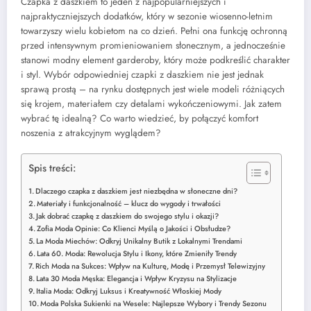
Czapka z daszkiem to jeden z najpopularniejszych i
najpraktyczniejszych dodatków, który w sezonie wiosenno-letnim
towarzyszy wielu kobietom na co dzień. Pełni ona funkcję ochronną
przed intensywnym promieniowaniem słonecznym, a jednocześnie
stanowi modny element garderoby, który może podkreślić charakter
i styl. Wybór odpowiedniej czapki z daszkiem nie jest jednak
sprawą prostą – na rynku dostępnych jest wiele modeli różniących
się krojem, materiałem czy detalami wykończeniowymi. Jak zatem
wybrać tę idealną? Co warto wiedzieć, by połączyć komfort
noszenia z atrakcyjnym wyglądem?
Spis treści:
Dlaczego czapka z daszkiem jest niezbędna w słoneczne dni?
Materiały i funkcjonalność – klucz do wygody i trwałości
Jak dobrać czapkę z daszkiem do swojego stylu i okazji?
Zofia Moda Opinie: Co Klienci Myślą o Jakości i Obsłudze?
La Moda Miechów: Odkryj Unikalny Butik z Lokalnymi Trendami
Lata 60. Moda: Rewolucja Stylu i Ikony, które Zmieniły Trendy
Rich Moda na Sukces: Wpływ na Kulturę, Modę i Przemysł Telewizyjny
Lata 30 Moda Męska: Elegancja i Wpływ Kryzysu na Stylizacje
Italia Moda: Odkryj Luksus i Kreatywność Włoskiej Mody
Moda Polska Sukienki na Wesele: Najlepsze Wybory i Trendy Sezonu