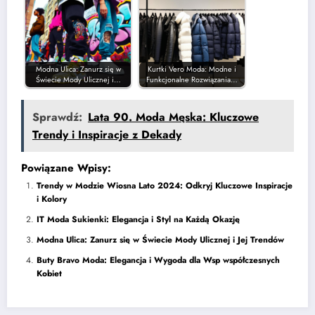
Modna Ulica: Zanurz się w
Kurtki Vero Moda: Modne i
Świecie Mody Ulicznej i…
Funkcjonalne Rozwiązania…
Sprawdź:
Lata 90. Moda Męska: Kluczowe
Trendy i Inspiracje z Dekady
Powiązane Wpisy:
Trendy w Modzie Wiosna Lato 2024: Odkryj Kluczowe Inspiracje
i Kolory
IT Moda Sukienki: Elegancja i Styl na Każdą Okazję
Modna Ulica: Zanurz się w Świecie Mody Ulicznej i Jej Trendów
Buty Bravo Moda: Elegancja i Wygoda dla Wsp współczesnych
Kobiet